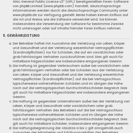
GNU General Public License v2
“ (GPL) bereitgestellten Foren-Software
von phpBB Limited (www.phpbb.com) handelt; deutschsprachige
Informationen werden durch die deutschsprachige Community unter
www.phpbb.de zur Verfügung gestellt. Beide haben keinen Einfluss auf
die Art und Weise, wie die Software verwendet wird. Sie können
insbesondere die Verwendung der Software für bestimmte Zwecke
nicht untersagen oder auf Inhalte fremder Foren Einfluss nehmen.
5. GEWÄHRLEISTUNG
Der Betreiber haftet mit Ausnahme der Verletzung von Leben, Körper
und Gesundheit und der Verletzung wesentlicher Vertragspflichten
(Kardinalpflichten) nur für Schäden, die auf ein vorsätzliches oder
grob fahrlässiges Verhalten zurückzuführen sind. Dies gilt auch für
mittelbare Folgeschäden wie insbesondere entgangenen Gewinn.
Die Haftung ist gegenüber Verbrauchern außer bei vorsätzlichem oder
grob fahrlässigem Verhalten oder bei Schäden aus der Verletzung
von Leben, Körper und Gesundheit und der Verletzung wesentlicher
Vertragspflichten (Kardinalpflichten) auf die bei Vertragsschluss
typischerweise vorhersehbaren Schäden und im übrigen der Höhe
nach auf die vertragstypischen Durchschnittsschäden begrenzt. Dies
gilt auch für mittelbare Folgeschäden wie insbesondere entgangenen
Gewinn.
Die Haftung ist gegenüber Unternehmern außer bei der Verletzung von
Leben, Körper und Gesundheit oder vorsätzlichem oder grob
fahrlässigem Verhalten des Betreibers auf die bei Vertragsschluss
typischerweise vorhersehbaren Schäden und im Übrigen der Höhe
nach auf die vertragstypischen Durchschnittsschäden begrenzt. Dies
gilt auch für mittelbare Schäden, insbesondere entgangenen Gewinn.
Die Haftungsbegrenzung der Absätze a bis c gilt sinngemäß auch
zugunsten der Mitarbeiter und Erfüllungsgehilfen des Betreibers.