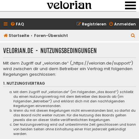
FAQ
Registrieren
Anmelden
S
Startseite
Foren-Übersicht
u
velorian.de - Nutzungsbedingungen
c
h
Mit dem Zugriff auf „velorian.de“ („https://velorian.de/support“)
e
wird zwischen dir und dem Betreiber ein Vertrag mit folgenden
Regelungen geschlossen:
1. NUTZUNGSVERTRAG
Mit dem Zugriff auf „velorian.de“ (im Folgenden „das Board“) schließt
du einen Nutzungsvertrag mit dem Betreiber des Boards ab (im
Folgenden „Betreiber“) und erklärst dich mit den nachfolgenden
Regelungen einverstanden.
Wenn du mit diesen Regelungen nicht einverstanden bist, so darfst du
das Board nicht weiter nutzen. Für die Nutzung des Boards gelten
jeweils die an dieser Stelle veröffentlichten Regelungen.
Der Nutzungsvertrag wird auf unbestimmte Zeit geschlossen und kann
von beiden Seiten ohne Einhaltung einer Frist jederzeit gekündigt
werden.