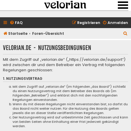
FAQ
Registrieren
Anmelden
S
Startseite
Foren-Übersicht
u
velorian.de - Nutzungsbedingungen
c
h
Mit dem Zugriff auf „velorian.de“ („https://velorian.de/support“)
e
wird zwischen dir und dem Betreiber ein Vertrag mit folgenden
Regelungen geschlossen:
1. NUTZUNGSVERTRAG
Mit dem Zugriff auf „velorian.de“ (im Folgenden „das Board“) schließt
du einen Nutzungsvertrag mit dem Betreiber des Boards ab (im
Folgenden „Betreiber“) und erklärst dich mit den nachfolgenden
Regelungen einverstanden.
Wenn du mit diesen Regelungen nicht einverstanden bist, so darfst du
das Board nicht weiter nutzen. Für die Nutzung des Boards gelten
jeweils die an dieser Stelle veröffentlichten Regelungen.
Der Nutzungsvertrag wird auf unbestimmte Zeit geschlossen und kann
von beiden Seiten ohne Einhaltung einer Frist jederzeit gekündigt
werden.