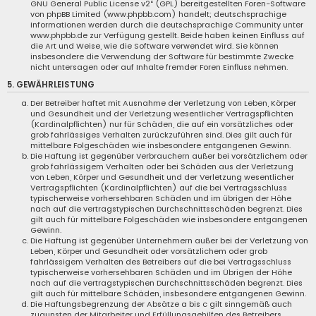
GNU General Public License v2
“ (GPL) bereitgestellten Foren-Software
von phpBB Limited (www.phpbb.com) handelt; deutschsprachige
Informationen werden durch die deutschsprachige Community unter
www.phpbb.de zur Verfügung gestellt. Beide haben keinen Einfluss auf
die Art und Weise, wie die Software verwendet wird. Sie können
insbesondere die Verwendung der Software für bestimmte Zwecke
nicht untersagen oder auf Inhalte fremder Foren Einfluss nehmen.
5. GEWÄHRLEISTUNG
Der Betreiber haftet mit Ausnahme der Verletzung von Leben, Körper
und Gesundheit und der Verletzung wesentlicher Vertragspflichten
(Kardinalpflichten) nur für Schäden, die auf ein vorsätzliches oder
grob fahrlässiges Verhalten zurückzuführen sind. Dies gilt auch für
mittelbare Folgeschäden wie insbesondere entgangenen Gewinn.
Die Haftung ist gegenüber Verbrauchern außer bei vorsätzlichem oder
grob fahrlässigem Verhalten oder bei Schäden aus der Verletzung
von Leben, Körper und Gesundheit und der Verletzung wesentlicher
Vertragspflichten (Kardinalpflichten) auf die bei Vertragsschluss
typischerweise vorhersehbaren Schäden und im übrigen der Höhe
nach auf die vertragstypischen Durchschnittsschäden begrenzt. Dies
gilt auch für mittelbare Folgeschäden wie insbesondere entgangenen
Gewinn.
Die Haftung ist gegenüber Unternehmern außer bei der Verletzung von
Leben, Körper und Gesundheit oder vorsätzlichem oder grob
fahrlässigem Verhalten des Betreibers auf die bei Vertragsschluss
typischerweise vorhersehbaren Schäden und im Übrigen der Höhe
nach auf die vertragstypischen Durchschnittsschäden begrenzt. Dies
gilt auch für mittelbare Schäden, insbesondere entgangenen Gewinn.
Die Haftungsbegrenzung der Absätze a bis c gilt sinngemäß auch
zugunsten der Mitarbeiter und Erfüllungsgehilfen des Betreibers.