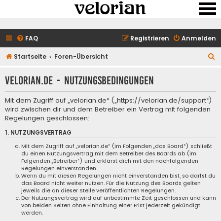
FAQ
Registrieren
Anmelden
S
Startseite
Foren-Übersicht
u
velorian.de - Nutzungsbedingungen
c
h
Mit dem Zugriff auf „velorian.de“ („https://velorian.de/support“)
e
wird zwischen dir und dem Betreiber ein Vertrag mit folgenden
Regelungen geschlossen:
1. NUTZUNGSVERTRAG
Mit dem Zugriff auf „velorian.de“ (im Folgenden „das Board“) schließt
du einen Nutzungsvertrag mit dem Betreiber des Boards ab (im
Folgenden „Betreiber“) und erklärst dich mit den nachfolgenden
Regelungen einverstanden.
Wenn du mit diesen Regelungen nicht einverstanden bist, so darfst du
das Board nicht weiter nutzen. Für die Nutzung des Boards gelten
jeweils die an dieser Stelle veröffentlichten Regelungen.
Der Nutzungsvertrag wird auf unbestimmte Zeit geschlossen und kann
von beiden Seiten ohne Einhaltung einer Frist jederzeit gekündigt
werden.