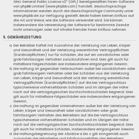
GNU General Public License v2
“ (GPL) bereitgestellten Foren-Software
von phpBB Limited (www.phpbb.com) handelt; deutschsprachige
Informationen werden durch die deutschsprachige Community unter
www.phpbb.de zur Verfügung gestellt. Beide haben keinen Einfluss auf
die Art und Weise, wie die Software verwendet wird. Sie können
insbesondere die Verwendung der Software für bestimmte Zwecke
nicht untersagen oder auf Inhalte fremder Foren Einfluss nehmen.
5. GEWÄHRLEISTUNG
Der Betreiber haftet mit Ausnahme der Verletzung von Leben, Körper
und Gesundheit und der Verletzung wesentlicher Vertragspflichten
(Kardinalpflichten) nur für Schäden, die auf ein vorsätzliches oder
grob fahrlässiges Verhalten zurückzuführen sind. Dies gilt auch für
mittelbare Folgeschäden wie insbesondere entgangenen Gewinn.
Die Haftung ist gegenüber Verbrauchern außer bei vorsätzlichem oder
grob fahrlässigem Verhalten oder bei Schäden aus der Verletzung
von Leben, Körper und Gesundheit und der Verletzung wesentlicher
Vertragspflichten (Kardinalpflichten) auf die bei Vertragsschluss
typischerweise vorhersehbaren Schäden und im übrigen der Höhe
nach auf die vertragstypischen Durchschnittsschäden begrenzt. Dies
gilt auch für mittelbare Folgeschäden wie insbesondere entgangenen
Gewinn.
Die Haftung ist gegenüber Unternehmern außer bei der Verletzung von
Leben, Körper und Gesundheit oder vorsätzlichem oder grob
fahrlässigem Verhalten des Betreibers auf die bei Vertragsschluss
typischerweise vorhersehbaren Schäden und im Übrigen der Höhe
nach auf die vertragstypischen Durchschnittsschäden begrenzt. Dies
gilt auch für mittelbare Schäden, insbesondere entgangenen Gewinn.
Die Haftungsbegrenzung der Absätze a bis c gilt sinngemäß auch
zugunsten der Mitarbeiter und Erfüllungsgehilfen des Betreibers.