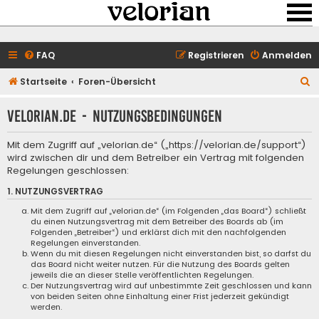
FAQ
Registrieren
Anmelden
S
Startseite
Foren-Übersicht
u
velorian.de - Nutzungsbedingungen
c
h
Mit dem Zugriff auf „velorian.de“ („https://velorian.de/support“)
e
wird zwischen dir und dem Betreiber ein Vertrag mit folgenden
Regelungen geschlossen:
1. NUTZUNGSVERTRAG
Mit dem Zugriff auf „velorian.de“ (im Folgenden „das Board“) schließt
du einen Nutzungsvertrag mit dem Betreiber des Boards ab (im
Folgenden „Betreiber“) und erklärst dich mit den nachfolgenden
Regelungen einverstanden.
Wenn du mit diesen Regelungen nicht einverstanden bist, so darfst du
das Board nicht weiter nutzen. Für die Nutzung des Boards gelten
jeweils die an dieser Stelle veröffentlichten Regelungen.
Der Nutzungsvertrag wird auf unbestimmte Zeit geschlossen und kann
von beiden Seiten ohne Einhaltung einer Frist jederzeit gekündigt
werden.