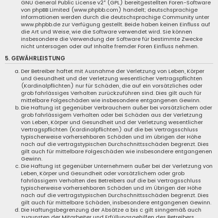
GNU General Public License v2
“ (GPL) bereitgestellten Foren-Software
von phpBB Limited (www.phpbb.com) handelt; deutschsprachige
Informationen werden durch die deutschsprachige Community unter
www.phpbb.de zur Verfügung gestellt. Beide haben keinen Einfluss auf
die Art und Weise, wie die Software verwendet wird. Sie können
insbesondere die Verwendung der Software für bestimmte Zwecke
nicht untersagen oder auf Inhalte fremder Foren Einfluss nehmen.
5. GEWÄHRLEISTUNG
Der Betreiber haftet mit Ausnahme der Verletzung von Leben, Körper
und Gesundheit und der Verletzung wesentlicher Vertragspflichten
(Kardinalpflichten) nur für Schäden, die auf ein vorsätzliches oder
grob fahrlässiges Verhalten zurückzuführen sind. Dies gilt auch für
mittelbare Folgeschäden wie insbesondere entgangenen Gewinn.
Die Haftung ist gegenüber Verbrauchern außer bei vorsätzlichem oder
grob fahrlässigem Verhalten oder bei Schäden aus der Verletzung
von Leben, Körper und Gesundheit und der Verletzung wesentlicher
Vertragspflichten (Kardinalpflichten) auf die bei Vertragsschluss
typischerweise vorhersehbaren Schäden und im übrigen der Höhe
nach auf die vertragstypischen Durchschnittsschäden begrenzt. Dies
gilt auch für mittelbare Folgeschäden wie insbesondere entgangenen
Gewinn.
Die Haftung ist gegenüber Unternehmern außer bei der Verletzung von
Leben, Körper und Gesundheit oder vorsätzlichem oder grob
fahrlässigem Verhalten des Betreibers auf die bei Vertragsschluss
typischerweise vorhersehbaren Schäden und im Übrigen der Höhe
nach auf die vertragstypischen Durchschnittsschäden begrenzt. Dies
gilt auch für mittelbare Schäden, insbesondere entgangenen Gewinn.
Die Haftungsbegrenzung der Absätze a bis c gilt sinngemäß auch
zugunsten der Mitarbeiter und Erfüllungsgehilfen des Betreibers.