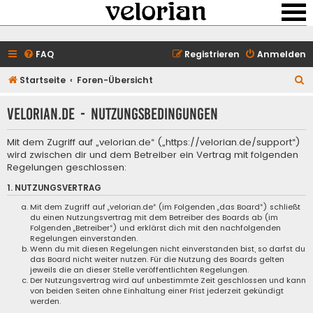
FAQ
Registrieren
Anmelden
S
Startseite
Foren-Übersicht
u
velorian.de - Nutzungsbedingungen
c
h
Mit dem Zugriff auf „velorian.de“ („https://velorian.de/support“)
e
wird zwischen dir und dem Betreiber ein Vertrag mit folgenden
Regelungen geschlossen:
1. NUTZUNGSVERTRAG
Mit dem Zugriff auf „velorian.de“ (im Folgenden „das Board“) schließt
du einen Nutzungsvertrag mit dem Betreiber des Boards ab (im
Folgenden „Betreiber“) und erklärst dich mit den nachfolgenden
Regelungen einverstanden.
Wenn du mit diesen Regelungen nicht einverstanden bist, so darfst du
das Board nicht weiter nutzen. Für die Nutzung des Boards gelten
jeweils die an dieser Stelle veröffentlichten Regelungen.
Der Nutzungsvertrag wird auf unbestimmte Zeit geschlossen und kann
von beiden Seiten ohne Einhaltung einer Frist jederzeit gekündigt
werden.