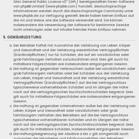
GNU General Public License v2
“ (GPL) bereitgestellten Foren-Software
von phpBB Limited (www.phpbb.com) handelt; deutschsprachige
Informationen werden durch die deutschsprachige Community unter
www.phpbb.de zur Verfügung gestellt. Beide haben keinen Einfluss auf
die Art und Weise, wie die Software verwendet wird. Sie können
insbesondere die Verwendung der Software für bestimmte Zwecke
nicht untersagen oder auf Inhalte fremder Foren Einfluss nehmen.
5. GEWÄHRLEISTUNG
Der Betreiber haftet mit Ausnahme der Verletzung von Leben, Körper
und Gesundheit und der Verletzung wesentlicher Vertragspflichten
(Kardinalpflichten) nur für Schäden, die auf ein vorsätzliches oder
grob fahrlässiges Verhalten zurückzuführen sind. Dies gilt auch für
mittelbare Folgeschäden wie insbesondere entgangenen Gewinn.
Die Haftung ist gegenüber Verbrauchern außer bei vorsätzlichem oder
grob fahrlässigem Verhalten oder bei Schäden aus der Verletzung
von Leben, Körper und Gesundheit und der Verletzung wesentlicher
Vertragspflichten (Kardinalpflichten) auf die bei Vertragsschluss
typischerweise vorhersehbaren Schäden und im übrigen der Höhe
nach auf die vertragstypischen Durchschnittsschäden begrenzt. Dies
gilt auch für mittelbare Folgeschäden wie insbesondere entgangenen
Gewinn.
Die Haftung ist gegenüber Unternehmern außer bei der Verletzung von
Leben, Körper und Gesundheit oder vorsätzlichem oder grob
fahrlässigem Verhalten des Betreibers auf die bei Vertragsschluss
typischerweise vorhersehbaren Schäden und im Übrigen der Höhe
nach auf die vertragstypischen Durchschnittsschäden begrenzt. Dies
gilt auch für mittelbare Schäden, insbesondere entgangenen Gewinn.
Die Haftungsbegrenzung der Absätze a bis c gilt sinngemäß auch
zugunsten der Mitarbeiter und Erfüllungsgehilfen des Betreibers.