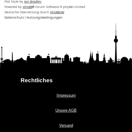
Flat Style by
Ian Bradley
Powered by
phpBB
® Forum Software © phpBB Limited
Deutsche Übersetzung durch
phpBB.de
Datenschutz
|
Nutzungsbedingungen
Rechtliches
Impressum
Unsere AGB
Versand