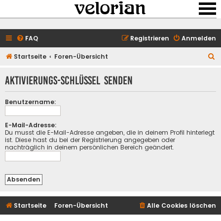
FAQ
Registrieren
Anmelden
S
Startseite
Foren-Übersicht
u
Aktivierungs-Schlüssel senden
c
h
Benutzername:
e
E-Mail-Adresse:
Du musst die E-Mail-Adresse angeben, die in deinem Profil hinterlegt
ist. Diese hast du bei der Registrierung angegeben oder
nachträglich in deinem persönlichen Bereich geändert.
Startseite
Foren-Übersicht
Alle Cookies löschen