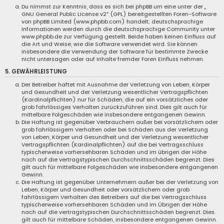
Du nimmst zur Kenntnis, dass es sich bei phpBB um eine unter der „
GNU General Public License v2
“ (GPL) bereitgestellten Foren-Software
von phpBB Limited (www.phpbb.com) handelt; deutschsprachige
Informationen werden durch die deutschsprachige Community unter
www.phpbb.de zur Verfügung gestellt. Beide haben keinen Einfluss auf
die Art und Weise, wie die Software verwendet wird. Sie können
insbesondere die Verwendung der Software für bestimmte Zwecke
nicht untersagen oder auf Inhalte fremder Foren Einfluss nehmen.
5. GEWÄHRLEISTUNG
Der Betreiber haftet mit Ausnahme der Verletzung von Leben, Körper
und Gesundheit und der Verletzung wesentlicher Vertragspflichten
(Kardinalpflichten) nur für Schäden, die auf ein vorsätzliches oder
grob fahrlässiges Verhalten zurückzuführen sind. Dies gilt auch für
mittelbare Folgeschäden wie insbesondere entgangenen Gewinn.
Die Haftung ist gegenüber Verbrauchern außer bei vorsätzlichem oder
grob fahrlässigem Verhalten oder bei Schäden aus der Verletzung
von Leben, Körper und Gesundheit und der Verletzung wesentlicher
Vertragspflichten (Kardinalpflichten) auf die bei Vertragsschluss
typischerweise vorhersehbaren Schäden und im übrigen der Höhe
nach auf die vertragstypischen Durchschnittsschäden begrenzt. Dies
gilt auch für mittelbare Folgeschäden wie insbesondere entgangenen
Gewinn.
Die Haftung ist gegenüber Unternehmern außer bei der Verletzung von
Leben, Körper und Gesundheit oder vorsätzlichem oder grob
fahrlässigem Verhalten des Betreibers auf die bei Vertragsschluss
typischerweise vorhersehbaren Schäden und im Übrigen der Höhe
nach auf die vertragstypischen Durchschnittsschäden begrenzt. Dies
gilt auch für mittelbare Schäden, insbesondere entgangenen Gewinn.