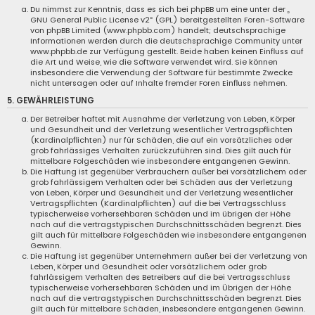
Du nimmst zur Kenntnis, dass es sich bei phpBB um eine unter der „
GNU General Public License v2
“ (GPL) bereitgestellten Foren-Software
von phpBB Limited (www.phpbb.com) handelt; deutschsprachige
Informationen werden durch die deutschsprachige Community unter
www.phpbb.de zur Verfügung gestellt. Beide haben keinen Einfluss auf
die Art und Weise, wie die Software verwendet wird. Sie können
insbesondere die Verwendung der Software für bestimmte Zwecke
nicht untersagen oder auf Inhalte fremder Foren Einfluss nehmen.
5. GEWÄHRLEISTUNG
Der Betreiber haftet mit Ausnahme der Verletzung von Leben, Körper
und Gesundheit und der Verletzung wesentlicher Vertragspflichten
(Kardinalpflichten) nur für Schäden, die auf ein vorsätzliches oder
grob fahrlässiges Verhalten zurückzuführen sind. Dies gilt auch für
mittelbare Folgeschäden wie insbesondere entgangenen Gewinn.
Die Haftung ist gegenüber Verbrauchern außer bei vorsätzlichem oder
grob fahrlässigem Verhalten oder bei Schäden aus der Verletzung
von Leben, Körper und Gesundheit und der Verletzung wesentlicher
Vertragspflichten (Kardinalpflichten) auf die bei Vertragsschluss
typischerweise vorhersehbaren Schäden und im übrigen der Höhe
nach auf die vertragstypischen Durchschnittsschäden begrenzt. Dies
gilt auch für mittelbare Folgeschäden wie insbesondere entgangenen
Gewinn.
Die Haftung ist gegenüber Unternehmern außer bei der Verletzung von
Leben, Körper und Gesundheit oder vorsätzlichem oder grob
fahrlässigem Verhalten des Betreibers auf die bei Vertragsschluss
typischerweise vorhersehbaren Schäden und im Übrigen der Höhe
nach auf die vertragstypischen Durchschnittsschäden begrenzt. Dies
gilt auch für mittelbare Schäden, insbesondere entgangenen Gewinn.