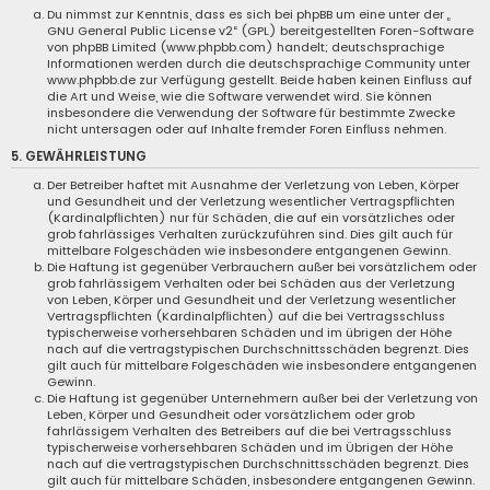
Du nimmst zur Kenntnis, dass es sich bei phpBB um eine unter der „
GNU General Public License v2
“ (GPL) bereitgestellten Foren-Software
von phpBB Limited (www.phpbb.com) handelt; deutschsprachige
Informationen werden durch die deutschsprachige Community unter
www.phpbb.de zur Verfügung gestellt. Beide haben keinen Einfluss auf
die Art und Weise, wie die Software verwendet wird. Sie können
insbesondere die Verwendung der Software für bestimmte Zwecke
nicht untersagen oder auf Inhalte fremder Foren Einfluss nehmen.
5. GEWÄHRLEISTUNG
Der Betreiber haftet mit Ausnahme der Verletzung von Leben, Körper
und Gesundheit und der Verletzung wesentlicher Vertragspflichten
(Kardinalpflichten) nur für Schäden, die auf ein vorsätzliches oder
grob fahrlässiges Verhalten zurückzuführen sind. Dies gilt auch für
mittelbare Folgeschäden wie insbesondere entgangenen Gewinn.
Die Haftung ist gegenüber Verbrauchern außer bei vorsätzlichem oder
grob fahrlässigem Verhalten oder bei Schäden aus der Verletzung
von Leben, Körper und Gesundheit und der Verletzung wesentlicher
Vertragspflichten (Kardinalpflichten) auf die bei Vertragsschluss
typischerweise vorhersehbaren Schäden und im übrigen der Höhe
nach auf die vertragstypischen Durchschnittsschäden begrenzt. Dies
gilt auch für mittelbare Folgeschäden wie insbesondere entgangenen
Gewinn.
Die Haftung ist gegenüber Unternehmern außer bei der Verletzung von
Leben, Körper und Gesundheit oder vorsätzlichem oder grob
fahrlässigem Verhalten des Betreibers auf die bei Vertragsschluss
typischerweise vorhersehbaren Schäden und im Übrigen der Höhe
nach auf die vertragstypischen Durchschnittsschäden begrenzt. Dies
gilt auch für mittelbare Schäden, insbesondere entgangenen Gewinn.