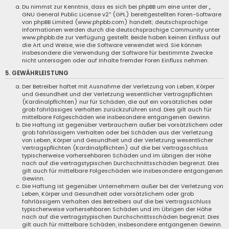
Du nimmst zur Kenntnis, dass es sich bei phpBB um eine unter der „
GNU General Public License v2
“ (GPL) bereitgestellten Foren-Software
von phpBB Limited (www.phpbb.com) handelt; deutschsprachige
Informationen werden durch die deutschsprachige Community unter
www.phpbb.de zur Verfügung gestellt. Beide haben keinen Einfluss auf
die Art und Weise, wie die Software verwendet wird. Sie können
insbesondere die Verwendung der Software für bestimmte Zwecke
nicht untersagen oder auf Inhalte fremder Foren Einfluss nehmen.
5. GEWÄHRLEISTUNG
Der Betreiber haftet mit Ausnahme der Verletzung von Leben, Körper
und Gesundheit und der Verletzung wesentlicher Vertragspflichten
(Kardinalpflichten) nur für Schäden, die auf ein vorsätzliches oder
grob fahrlässiges Verhalten zurückzuführen sind. Dies gilt auch für
mittelbare Folgeschäden wie insbesondere entgangenen Gewinn.
Die Haftung ist gegenüber Verbrauchern außer bei vorsätzlichem oder
grob fahrlässigem Verhalten oder bei Schäden aus der Verletzung
von Leben, Körper und Gesundheit und der Verletzung wesentlicher
Vertragspflichten (Kardinalpflichten) auf die bei Vertragsschluss
typischerweise vorhersehbaren Schäden und im übrigen der Höhe
nach auf die vertragstypischen Durchschnittsschäden begrenzt. Dies
gilt auch für mittelbare Folgeschäden wie insbesondere entgangenen
Gewinn.
Die Haftung ist gegenüber Unternehmern außer bei der Verletzung von
Leben, Körper und Gesundheit oder vorsätzlichem oder grob
fahrlässigem Verhalten des Betreibers auf die bei Vertragsschluss
typischerweise vorhersehbaren Schäden und im Übrigen der Höhe
nach auf die vertragstypischen Durchschnittsschäden begrenzt. Dies
gilt auch für mittelbare Schäden, insbesondere entgangenen Gewinn.