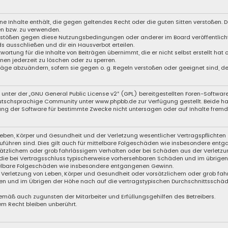
eine Inhalte enthält, die gegen geltendes Recht oder die guten Sitten verstoßen. D
en bzw. zu verwenden.
Verstößen gegen diese Nutzungsbedingungen oder anderer im Board veröffentli
s ausschließen und dir ein Hausverbot erteilen.
wortung für die Inhalte von Beiträgen übernimmt, die er nicht selbst erstellt hat
nen jederzeit zu löschen oder zu sperren.
träge abzuändern, sofern sie gegen o. g. Regeln verstoßen oder geeignet sind, 
unter der „
GNU General Public License v2
“ (GPL) bereitgestellten Foren-Softwa
schsprachige Community unter www.phpbb.de zur Verfügung gestellt. Beide haben
ng der Software für bestimmte Zwecke nicht untersagen oder auf Inhalte fremde
eben, Körper und Gesundheit und der Verletzung wesentlicher Vertragspflichten (
zuführen sind. Dies gilt auch für mittelbare Folgeschäden wie insbesondere ent
sätzlichem oder grob fahrlässigem Verhalten oder bei Schäden aus der Verletzu
f die bei Vertragsschluss typischerweise vorhersehbaren Schäden und im übrige
ttelbare Folgeschäden wie insbesondere entgangenen Gewinn.
Verletzung von Leben, Körper und Gesundheit oder vorsätzlichem oder grob fahr
n und im Übrigen der Höhe nach auf die vertragstypischen Durchschnittsschäden
emäß auch zugunsten der Mitarbeiter und Erfüllungsgehilfen des Betreibers.
m Recht bleiben unberührt.