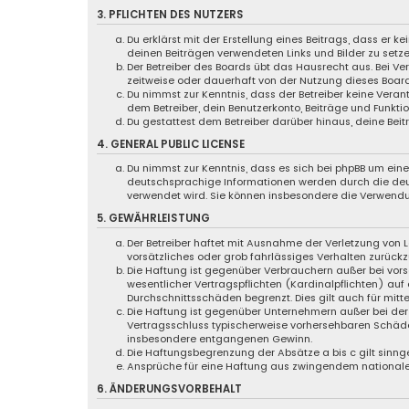
3. PFLICHTEN DES NUTZERS
Du erklärst mit der Erstellung eines Beitrags, dass er k
deinen Beiträgen verwendeten Links und Bilder zu setz
Der Betreiber des Boards übt das Hausrecht aus. Bei 
zeitweise oder dauerhaft von der Nutzung dieses Board
Du nimmst zur Kenntnis, dass der Betreiber keine Verant
dem Betreiber, dein Benutzerkonto, Beiträge und Funktio
Du gestattest dem Betreiber darüber hinaus, deine Bei
4. GENERAL PUBLIC LICENSE
Du nimmst zur Kenntnis, dass es sich bei phpBB um eine 
deutschsprachige Informationen werden durch die deut
verwendet wird. Sie können insbesondere die Verwendu
5. GEWÄHRLEISTUNG
Der Betreiber haftet mit Ausnahme der Verletzung von L
vorsätzliches oder grob fahrlässiges Verhalten zurück
Die Haftung ist gegenüber Verbrauchern außer bei vor
wesentlicher Vertragspflichten (Kardinalpflichten) au
Durchschnittsschäden begrenzt. Dies gilt auch für mi
Die Haftung ist gegenüber Unternehmern außer bei der 
Vertragsschluss typischerweise vorhersehbaren Schäde
insbesondere entgangenen Gewinn.
Die Haftungsbegrenzung der Absätze a bis c gilt sinng
Ansprüche für eine Haftung aus zwingendem nationale
6. ÄNDERUNGSVORBEHALT