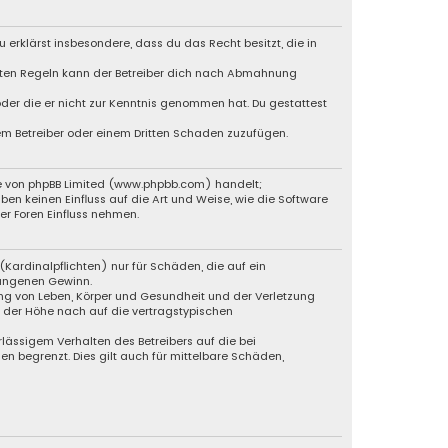
u erklärst insbesondere, dass du das Recht besitzt, die in
chten Regeln kann der Betreiber dich nach Abmahnung
 oder die er nicht zur Kenntnis genommen hat. Du gestattest
dem Betreiber oder einem Dritten Schaden zuzufügen.
re von phpBB Limited (www.phpbb.com) handelt;
 keinen Einfluss auf die Art und Weise, wie die Software
r Foren Einfluss nehmen.
Kardinalpflichten) nur für Schäden, die auf ein
gangenen Gewinn.
ng von Leben, Körper und Gesundheit und der Verletzung
n der Höhe nach auf die vertragstypischen
lässigem Verhalten des Betreibers auf die bei
 begrenzt. Dies gilt auch für mittelbare Schäden,