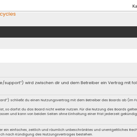
Ka
icycles
an.de/support“) wird zwischen dir und dem Betreiber ein Vertrag mit
oard“) schließt du einen Nutzungsvertrag mit dem Betreiber des Boards ab (im Fo
, so darfst du das Board nicht weiter nutzen. Für die Nutzung des Boards gelten 
ssen und kann von beiden Seiten ohne Einhaltung einer Frist jederzeit gekündig
iber ein einfaches, zeitlich und räumlich unbeschränktes und unentgeltliches Re
auch nach Kündigung des Nutzungsvertrages bestehen.