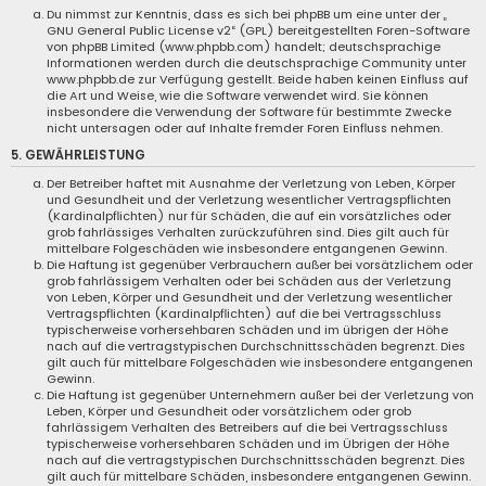
Du nimmst zur Kenntnis, dass es sich bei phpBB um eine unter der „
GNU General Public License v2
“ (GPL) bereitgestellten Foren-Software
von phpBB Limited (www.phpbb.com) handelt; deutschsprachige
Informationen werden durch die deutschsprachige Community unter
www.phpbb.de zur Verfügung gestellt. Beide haben keinen Einfluss auf
die Art und Weise, wie die Software verwendet wird. Sie können
insbesondere die Verwendung der Software für bestimmte Zwecke
nicht untersagen oder auf Inhalte fremder Foren Einfluss nehmen.
5. GEWÄHRLEISTUNG
Der Betreiber haftet mit Ausnahme der Verletzung von Leben, Körper
und Gesundheit und der Verletzung wesentlicher Vertragspflichten
(Kardinalpflichten) nur für Schäden, die auf ein vorsätzliches oder
grob fahrlässiges Verhalten zurückzuführen sind. Dies gilt auch für
mittelbare Folgeschäden wie insbesondere entgangenen Gewinn.
Die Haftung ist gegenüber Verbrauchern außer bei vorsätzlichem oder
grob fahrlässigem Verhalten oder bei Schäden aus der Verletzung
von Leben, Körper und Gesundheit und der Verletzung wesentlicher
Vertragspflichten (Kardinalpflichten) auf die bei Vertragsschluss
typischerweise vorhersehbaren Schäden und im übrigen der Höhe
nach auf die vertragstypischen Durchschnittsschäden begrenzt. Dies
gilt auch für mittelbare Folgeschäden wie insbesondere entgangenen
Gewinn.
Die Haftung ist gegenüber Unternehmern außer bei der Verletzung von
Leben, Körper und Gesundheit oder vorsätzlichem oder grob
fahrlässigem Verhalten des Betreibers auf die bei Vertragsschluss
typischerweise vorhersehbaren Schäden und im Übrigen der Höhe
nach auf die vertragstypischen Durchschnittsschäden begrenzt. Dies
gilt auch für mittelbare Schäden, insbesondere entgangenen Gewinn.