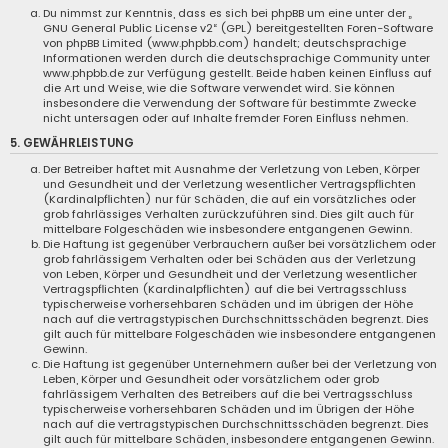
Du nimmst zur Kenntnis, dass es sich bei phpBB um eine unter der „
GNU General Public License v2
“ (GPL) bereitgestellten Foren-Software
von phpBB Limited (www.phpbb.com) handelt; deutschsprachige
Informationen werden durch die deutschsprachige Community unter
www.phpbb.de zur Verfügung gestellt. Beide haben keinen Einfluss auf
die Art und Weise, wie die Software verwendet wird. Sie können
insbesondere die Verwendung der Software für bestimmte Zwecke
nicht untersagen oder auf Inhalte fremder Foren Einfluss nehmen.
5. GEWÄHRLEISTUNG
Der Betreiber haftet mit Ausnahme der Verletzung von Leben, Körper
und Gesundheit und der Verletzung wesentlicher Vertragspflichten
(Kardinalpflichten) nur für Schäden, die auf ein vorsätzliches oder
grob fahrlässiges Verhalten zurückzuführen sind. Dies gilt auch für
mittelbare Folgeschäden wie insbesondere entgangenen Gewinn.
Die Haftung ist gegenüber Verbrauchern außer bei vorsätzlichem oder
grob fahrlässigem Verhalten oder bei Schäden aus der Verletzung
von Leben, Körper und Gesundheit und der Verletzung wesentlicher
Vertragspflichten (Kardinalpflichten) auf die bei Vertragsschluss
typischerweise vorhersehbaren Schäden und im übrigen der Höhe
nach auf die vertragstypischen Durchschnittsschäden begrenzt. Dies
gilt auch für mittelbare Folgeschäden wie insbesondere entgangenen
Gewinn.
Die Haftung ist gegenüber Unternehmern außer bei der Verletzung von
Leben, Körper und Gesundheit oder vorsätzlichem oder grob
fahrlässigem Verhalten des Betreibers auf die bei Vertragsschluss
typischerweise vorhersehbaren Schäden und im Übrigen der Höhe
nach auf die vertragstypischen Durchschnittsschäden begrenzt. Dies
gilt auch für mittelbare Schäden, insbesondere entgangenen Gewinn.