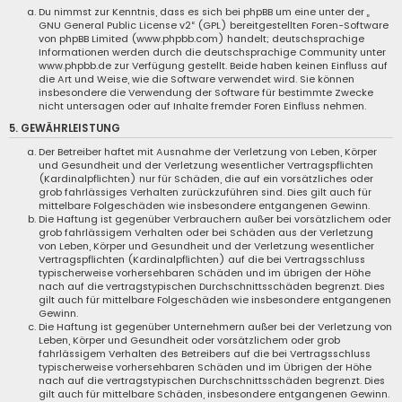
Du nimmst zur Kenntnis, dass es sich bei phpBB um eine unter der „
GNU General Public License v2
“ (GPL) bereitgestellten Foren-Software
von phpBB Limited (www.phpbb.com) handelt; deutschsprachige
Informationen werden durch die deutschsprachige Community unter
www.phpbb.de zur Verfügung gestellt. Beide haben keinen Einfluss auf
die Art und Weise, wie die Software verwendet wird. Sie können
insbesondere die Verwendung der Software für bestimmte Zwecke
nicht untersagen oder auf Inhalte fremder Foren Einfluss nehmen.
5. GEWÄHRLEISTUNG
Der Betreiber haftet mit Ausnahme der Verletzung von Leben, Körper
und Gesundheit und der Verletzung wesentlicher Vertragspflichten
(Kardinalpflichten) nur für Schäden, die auf ein vorsätzliches oder
grob fahrlässiges Verhalten zurückzuführen sind. Dies gilt auch für
mittelbare Folgeschäden wie insbesondere entgangenen Gewinn.
Die Haftung ist gegenüber Verbrauchern außer bei vorsätzlichem oder
grob fahrlässigem Verhalten oder bei Schäden aus der Verletzung
von Leben, Körper und Gesundheit und der Verletzung wesentlicher
Vertragspflichten (Kardinalpflichten) auf die bei Vertragsschluss
typischerweise vorhersehbaren Schäden und im übrigen der Höhe
nach auf die vertragstypischen Durchschnittsschäden begrenzt. Dies
gilt auch für mittelbare Folgeschäden wie insbesondere entgangenen
Gewinn.
Die Haftung ist gegenüber Unternehmern außer bei der Verletzung von
Leben, Körper und Gesundheit oder vorsätzlichem oder grob
fahrlässigem Verhalten des Betreibers auf die bei Vertragsschluss
typischerweise vorhersehbaren Schäden und im Übrigen der Höhe
nach auf die vertragstypischen Durchschnittsschäden begrenzt. Dies
gilt auch für mittelbare Schäden, insbesondere entgangenen Gewinn.