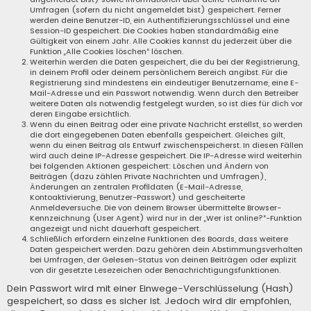
Umfragen (sofern du nicht angemeldet bist) gespeichert. Ferner
werden deine Benutzer-ID, ein Authentifizierungsschlüssel und eine
Session-ID gespeichert. Die Cookies haben standardmäßig eine
Gültigkeit von einem Jahr. Alle Cookies kannst du jederzeit über die
Funktion „Alle Cookies löschen“ löschen.
Weiterhin werden die Daten gespeichert, die du bei der Registrierung,
in deinem Profil oder deinem persönlichem Bereich angibst. Für die
Registrierung sind mindestens ein eindeutiger Benutzername, eine E-
Mail-Adresse und ein Passwort notwendig. Wenn durch den Betreiber
weitere Daten als notwendig festgelegt wurden, so ist dies für dich vor
deren Eingabe ersichtlich.
Wenn du einen Beitrag oder eine private Nachricht erstellst, so werden
die dort eingegebenen Daten ebenfalls gespeichert. Gleiches gilt,
wenn du einen Beitrag als Entwurf zwischenspeicherst. In diesen Fällen
wird auch deine IP-Adresse gespeichert. Die IP-Adresse wird weiterhin
bei folgenden Aktionen gespeichert: Löschen und Ändern von
Beiträgen (dazu zählen Private Nachrichten und Umfragen),
Änderungen an zentralen Profildaten (E-Mail-Adresse,
Kontoaktivierung, Benutzer-Passwort) und gescheiterte
Anmeldeversuche. Die von deinem Browser übermittelte Browser-
Kennzeichnung (User Agent) wird nur in der „Wer ist online?“-Funktion
angezeigt und nicht dauerhaft gespeichert.
Schließlich erfordern einzelne Funktionen des Boards, dass weitere
Daten gespeichert werden. Dazu gehören dein Abstimmungsverhalten
bei Umfragen, der Gelesen-Status von deinen Beiträgen oder explizit
von dir gesetzte Lesezeichen oder Benachrichtigungsfunktionen.
Dein Passwort wird mit einer Einwege-Verschlüsselung (Hash)
gespeichert, so dass es sicher ist. Jedoch wird dir empfohlen,