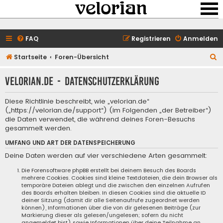
FAQ
Registrieren
Anmelden
S
Startseite
Foren-Übersicht
u
velorian.de - Datenschutzerklärung
c
h
Diese Richtlinie beschreibt, wie „velorian.de“
e
(„https://velorian.de/support“) (im Folgenden „der Betreiber“)
die Daten verwendet, die während deines Foren-Besuchs
gesammelt werden.
UMFANG UND ART DER DATENSPEICHERUNG
Deine Daten werden auf vier verschiedene Arten gesammelt:
Die Forensoftware phpBB erstellt bei deinem Besuch des Boards
mehrere Cookies. Cookies sind kleine Textdateien, die dein Browser als
temporäre Dateien ablegt und die zwischen den einzelnen Aufrufen
des Boards erhalten bleiben. In diesen Cookies sind die aktuelle ID
deiner Sitzung (damit dir alle Seitenaufrufe zugeordnet werden
können), Informationen über die von dir gelesenen Beiträge (zur
Markierung dieser als gelesen/ungelesen; sofern du nicht
angemeldet bist) sowie Informationen über deine Teilnahme an