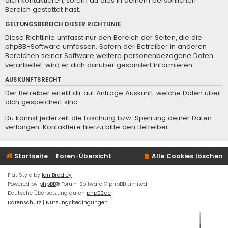
dich kontaktieren, sofern du dies in deinem persönlichen
Bereich gestattet hast.
GELTUNGSBEREICH DIESER RICHTLINIE
Diese Richtlinie umfasst nur den Bereich der Seiten, die die
phpBB-Software umfassen. Sofern der Betreiber in anderen
Bereichen seiner Software weitere personenbezogene Daten
verarbeitet, wird er dich darüber gesondert informieren.
AUSKUNFTSRECHT
Der Betreiber erteilt dir auf Anfrage Auskunft, welche Daten über
dich gespeichert sind.
Du kannst jederzeit die Löschung bzw. Sperrung deiner Daten
verlangen. Kontaktiere hierzu bitte den Betreiber.
Startseite
Foren-Übersicht
Alle Cookies löschen
Flat Style by
Ian Bradley
Powered by
phpBB
® Forum Software © phpBB Limited
Deutsche Übersetzung durch
phpBB.de
Datenschutz
|
Nutzungsbedingungen