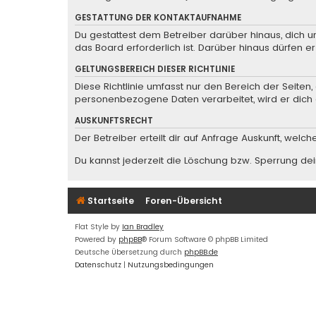
GESTATTUNG DER KONTAKTAUFNAHME
Du gestattest dem Betreiber darüber hinaus, dich u
das Board erforderlich ist. Darüber hinaus dürfen e
GELTUNGSBEREICH DIESER RICHTLINIE
Diese Richtlinie umfasst nur den Bereich der Seite
personenbezogene Daten verarbeitet, wird er dich 
AUSKUNFTSRECHT
Der Betreiber erteilt dir auf Anfrage Auskunft, welc
Du kannst jederzeit die Löschung bzw. Sperrung dein
Startseite
Foren-Übersicht
Flat Style by
Ian Bradley
Powered by
phpBB
® Forum Software © phpBB Limited
Deutsche Übersetzung durch
phpBB.de
Datenschutz
|
Nutzungsbedingungen