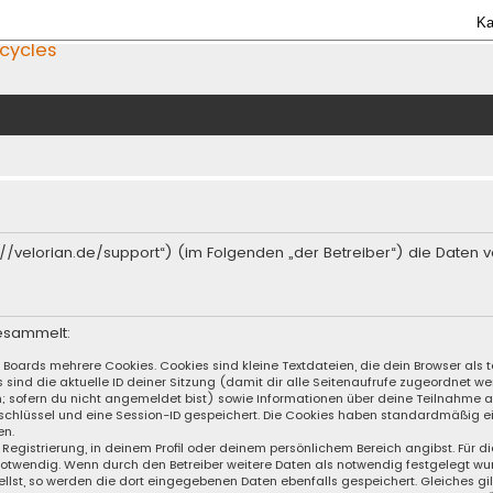
Ka
icycles
ttps://velorian.de/support“) (im Folgenden „der Betreiber“) die Dat
esammelt:
s Boards mehrere Cookies. Cookies sind kleine Textdateien, die dein Browser al
s sind die aktuelle ID deiner Sitzung (damit dir alle Seitenaufrufe zugeordnet 
n; sofern du nicht angemeldet bist) sowie Informationen über deine Teilnahme 
sschlüssel und eine Session-ID gespeichert. Die Cookies haben standardmäßig ei
en.
 Registrierung, in deinem Profil oder deinem persönlichem Bereich angibst. Für d
wendig. Wenn durch den Betreiber weitere Daten als notwendig festgelegt wurden
llst, so werden die dort eingegebenen Daten ebenfalls gespeichert. Gleiches gil