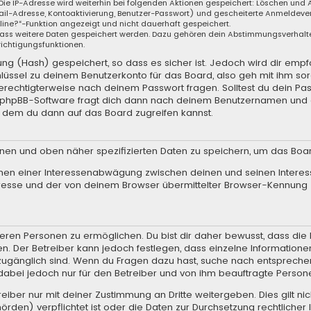
 Die IP-Adresse wird weiterhin bei folgenden Aktionen gespeichert: Löschen und
il-Adresse, Kontoaktivierung, Benutzer-Passwort) und gescheiterte Anmeldever
nline?“-Funktion angezeigt und nicht dauerhaft gespeichert.
, dass weitere Daten gespeichert werden. Dazu gehören dein Abstimmungsverhalt
richtigungsfunktionen.
g (Hash) gespeichert, so dass es sicher ist. Jedoch wird dir empfo
lüssel zu deinem Benutzerkonto für das Board, also geh mit ihm so
 berechtigterweise nach deinem Passwort fragen. Solltest du dein Pa
e phpBB-Software fragt dich dann nach deinem Benutzernamen und 
t dem du dann auf das Board zugreifen kannst.
enen und oben näher spezifizierten Daten zu speichern, um das Boa
hmen einer Interessenabwägung zwischen deinen und seinen Interess
resse und der von deinem Browser übermittelter Browser-Kennung 
ren Personen zu ermöglichen. Du bist dir daher bewusst, dass die Da
en. Der Betreiber kann jedoch festlegen, dass einzelne Informationen
.) zugänglich sind. Wenn du Fragen dazu hast, suche nach entsprec
t dabei jedoch nur für den Betreiber und von ihm beauftragte Person
iber nur mit deiner Zustimmung an Dritte weitergeben. Dies gilt nic
rden) verpflichtet ist oder die Daten zur Durchsetzung rechtlicher I