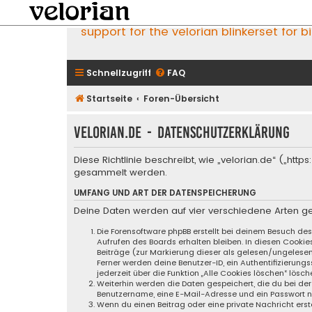
support for the velorian blinkerset for b
Schnellzugriff
FAQ
Startseite
Foren-Übersicht
velorian.de - Datenschutzerklärung
Diese Richtlinie beschreibt, wie „velorian.de“ („h
gesammelt werden.
UMFANG UND ART DER DATENSPEICHERUNG
Deine Daten werden auf vier verschiedene Arten g
Die Forensoftware phpBB erstellt bei deinem Besuch de
Aufrufen des Boards erhalten bleiben. In diesen Cookie
Beiträge (zur Markierung dieser als gelesen/ungelese
Ferner werden deine Benutzer-ID, ein Authentifizierung
jederzeit über die Funktion „Alle Cookies löschen“ lösch
Weiterhin werden die Daten gespeichert, die du bei der
Benutzername, eine E-Mail-Adresse und ein Passwort not
Wenn du einen Beitrag oder eine private Nachricht erste