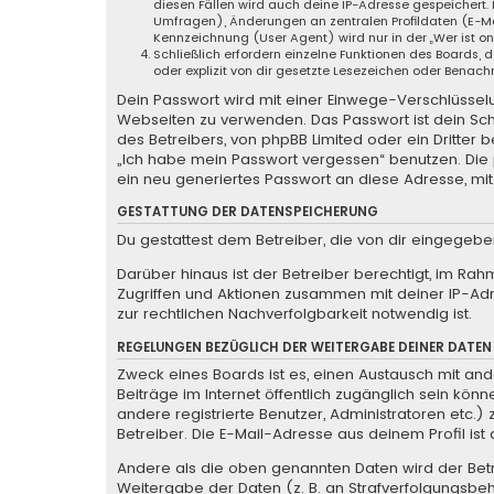
diesen Fällen wird auch deine IP-Adresse gespeichert.
Umfragen), Änderungen an zentralen Profildaten (E-Ma
Kennzeichnung (User Agent) wird nur in der „Wer ist o
Schließlich erfordern einzelne Funktionen des Boards
oder explizit von dir gesetzte Lesezeichen oder Benach
Dein Passwort wird mit einer Einwege-Verschlüsselun
Webseiten zu verwenden. Das Passwort ist dein Sch
des Betreibers, von phpBB Limited oder ein Dritter
„Ich habe mein Passwort vergessen“ benutzen. Di
ein neu generiertes Passwort an diese Adresse, mi
GESTATTUNG DER DATENSPEICHERUNG
Du gestattest dem Betreiber, die von dir eingegeb
Darüber hinaus ist der Betreiber berechtigt, im Ra
Zugriffen und Aktionen zusammen mit deiner IP-Ad
zur rechtlichen Nachverfolgbarkeit notwendig ist.
REGELUNGEN BEZÜGLICH DER WEITERGABE DEINER DATEN
Zweck eines Boards ist es, einen Austausch mit ande
Beiträge im Internet öffentlich zugänglich sein könn
andere registrierte Benutzer, Administratoren etc
Betreiber. Die E-Mail-Adresse aus deinem Profil is
Andere als die oben genannten Daten wird der Betre
Weitergabe der Daten (z. B. an Strafverfolgungsbehö