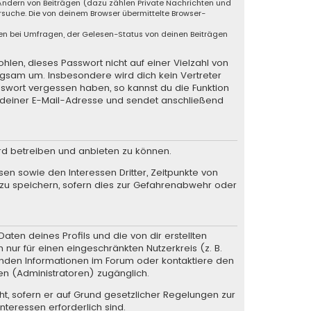
 Ändern von Beiträgen (dazu zählen Private Nachrichten und
suche. Die von deinem Browser übermittelte Browser-
en bei Umfragen, der Gelesen-Status von deinen Beiträgen
hlen, dieses Passwort nicht auf einer Vielzahl von
rgsam um. Insbesondere wird dich kein Vertreter
sswort vergessen haben, so kannst du die Funktion
deiner E-Mail-Adresse und sendet anschließend
rd betreiben und anbieten zu können.
en sowie den Interessen Dritter, Zeitpunkte von
zu speichern, sofern dies zur Gefahrenabwehr oder
ten deines Profils und die von dir erstellten
 nur für einen eingeschränkten Nutzerkreis (z. B.
henden Informationen im Forum oder kontaktiere den
en (Administratoren) zugänglich.
ht, sofern er auf Grund gesetzlicher Regelungen zur
nteressen erforderlich sind.