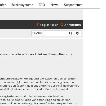
ufen
Blinkersysteme
FAQ
News
Supportforum
Registrieren
Anmelden
Suche
Erweiterte Suche
en verwendet, die während deines Foren-Besuchs
s temporäre Dateien ablegt und die zwischen den einzelnen
werden können), Informationen über die von dir gelesenen
an Umfragen (sofern du nicht angemeldet bist) gespeichert.
ne Gültigkeit von einem Jahr. Alle Cookies kannst du
ie Registrierung sind mindestens ein eindeutiger
, so ist dies für dich vor deren Eingabe ersichtlich.
t, wenn du einen Beitrag als Entwurf zwischenspeicherst. In