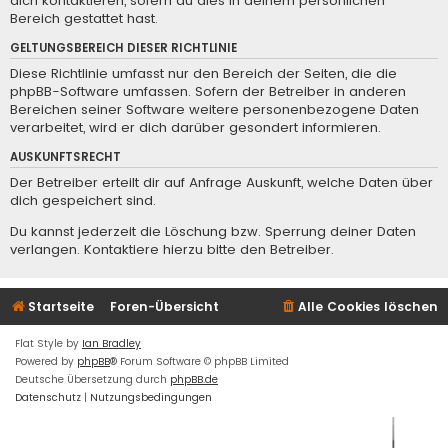
dich kontaktieren, sofern du dies in deinem persönlichen
Bereich gestattet hast.
GELTUNGSBEREICH DIESER RICHTLINIE
Diese Richtlinie umfasst nur den Bereich der Seiten, die die
phpBB-Software umfassen. Sofern der Betreiber in anderen
Bereichen seiner Software weitere personenbezogene Daten
verarbeitet, wird er dich darüber gesondert informieren.
AUSKUNFTSRECHT
Der Betreiber erteilt dir auf Anfrage Auskunft, welche Daten über
dich gespeichert sind.
Du kannst jederzeit die Löschung bzw. Sperrung deiner Daten
verlangen. Kontaktiere hierzu bitte den Betreiber.
Startseite
Foren-Übersicht
Alle Cookies löschen
Flat Style by
Ian Bradley
Powered by
phpBB
® Forum Software © phpBB Limited
Deutsche Übersetzung durch
phpBB.de
Datenschutz
|
Nutzungsbedingungen