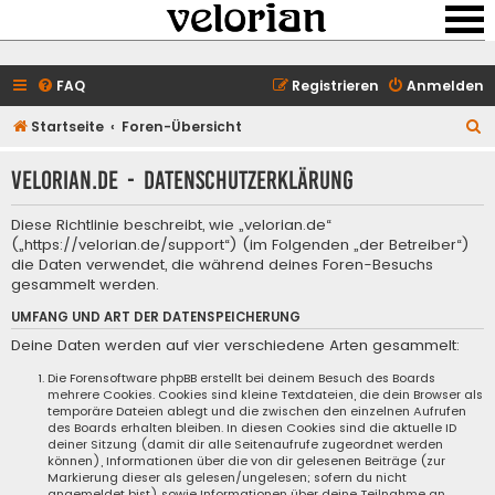
FAQ
Registrieren
Anmelden
S
Startseite
Foren-Übersicht
u
velorian.de - Datenschutzerklärung
c
h
Diese Richtlinie beschreibt, wie „velorian.de“
e
(„https://velorian.de/support“) (im Folgenden „der Betreiber“)
die Daten verwendet, die während deines Foren-Besuchs
gesammelt werden.
UMFANG UND ART DER DATENSPEICHERUNG
Deine Daten werden auf vier verschiedene Arten gesammelt:
Die Forensoftware phpBB erstellt bei deinem Besuch des Boards
mehrere Cookies. Cookies sind kleine Textdateien, die dein Browser als
temporäre Dateien ablegt und die zwischen den einzelnen Aufrufen
des Boards erhalten bleiben. In diesen Cookies sind die aktuelle ID
deiner Sitzung (damit dir alle Seitenaufrufe zugeordnet werden
können), Informationen über die von dir gelesenen Beiträge (zur
Markierung dieser als gelesen/ungelesen; sofern du nicht
angemeldet bist) sowie Informationen über deine Teilnahme an