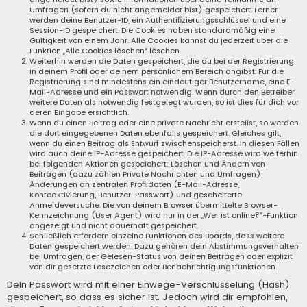
Umfragen (sofern du nicht angemeldet bist) gespeichert. Ferner
werden deine Benutzer-ID, ein Authentifizierungsschlüssel und eine
Session-ID gespeichert. Die Cookies haben standardmäßig eine
Gültigkeit von einem Jahr. Alle Cookies kannst du jederzeit über die
Funktion „Alle Cookies löschen“ löschen.
Weiterhin werden die Daten gespeichert, die du bei der Registrierung,
in deinem Profil oder deinem persönlichem Bereich angibst. Für die
Registrierung sind mindestens ein eindeutiger Benutzername, eine E-
Mail-Adresse und ein Passwort notwendig. Wenn durch den Betreiber
weitere Daten als notwendig festgelegt wurden, so ist dies für dich vor
deren Eingabe ersichtlich.
Wenn du einen Beitrag oder eine private Nachricht erstellst, so werden
die dort eingegebenen Daten ebenfalls gespeichert. Gleiches gilt,
wenn du einen Beitrag als Entwurf zwischenspeicherst. In diesen Fällen
wird auch deine IP-Adresse gespeichert. Die IP-Adresse wird weiterhin
bei folgenden Aktionen gespeichert: Löschen und Ändern von
Beiträgen (dazu zählen Private Nachrichten und Umfragen),
Änderungen an zentralen Profildaten (E-Mail-Adresse,
Kontoaktivierung, Benutzer-Passwort) und gescheiterte
Anmeldeversuche. Die von deinem Browser übermittelte Browser-
Kennzeichnung (User Agent) wird nur in der „Wer ist online?“-Funktion
angezeigt und nicht dauerhaft gespeichert.
Schließlich erfordern einzelne Funktionen des Boards, dass weitere
Daten gespeichert werden. Dazu gehören dein Abstimmungsverhalten
bei Umfragen, der Gelesen-Status von deinen Beiträgen oder explizit
von dir gesetzte Lesezeichen oder Benachrichtigungsfunktionen.
Dein Passwort wird mit einer Einwege-Verschlüsselung (Hash)
gespeichert, so dass es sicher ist. Jedoch wird dir empfohlen,