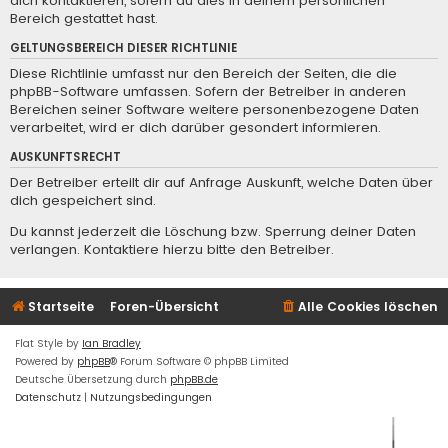
dich kontaktieren, sofern du dies in deinem persönlichen
Bereich gestattet hast.
GELTUNGSBEREICH DIESER RICHTLINIE
Diese Richtlinie umfasst nur den Bereich der Seiten, die die
phpBB-Software umfassen. Sofern der Betreiber in anderen
Bereichen seiner Software weitere personenbezogene Daten
verarbeitet, wird er dich darüber gesondert informieren.
AUSKUNFTSRECHT
Der Betreiber erteilt dir auf Anfrage Auskunft, welche Daten über
dich gespeichert sind.
Du kannst jederzeit die Löschung bzw. Sperrung deiner Daten
verlangen. Kontaktiere hierzu bitte den Betreiber.
Startseite
Foren-Übersicht
Alle Cookies löschen
Flat Style by
Ian Bradley
Powered by
phpBB
® Forum Software © phpBB Limited
Deutsche Übersetzung durch
phpBB.de
Datenschutz
|
Nutzungsbedingungen