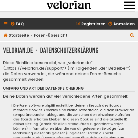
FAQ
Registrieren
Anmelden
S
Startseite
Foren-Übersicht
u
velorian.de - Datenschutzerklärung
c
h
Diese Richtlinie beschreibt, wie „velorian.de“
e
(„https://velorian.de/support“) (im Folgenden „der Betreiber“)
die Daten verwendet, die während deines Foren-Besuchs
gesammelt werden.
UMFANG UND ART DER DATENSPEICHERUNG
Deine Daten werden auf vier verschiedene Arten gesammelt:
Die Forensoftware phpBB erstellt bei deinem Besuch des Boards
mehrere Cookies. Cookies sind kleine Textdateien, die dein Browser als
temporäre Dateien ablegt und die zwischen den einzelnen Aufrufen
des Boards erhalten bleiben. In diesen Cookies sind die aktuelle ID
deiner Sitzung (damit dir alle Seitenaufrufe zugeordnet werden
können), Informationen über die von dir gelesenen Beiträge (zur
Markierung dieser als gelesen/ungelesen; sofern du nicht
angemeldet bist) sowie Informationen über deine Teilnahme an