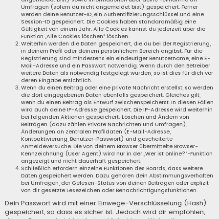
Umfragen (sofern du nicht angemeldet bist) gespeichert. Ferner
werden deine Benutzer-ID, ein Authentifizierungsschlüssel und eine
Session-ID gespeichert. Die Cookies haben standardmäßig eine
Gültigkeit von einem Jahr. Alle Cookies kannst du jederzeit über die
Funktion „Alle Cookies löschen“ löschen.
Weiterhin werden die Daten gespeichert, die du bei der Registrierung,
in deinem Profil oder deinem persönlichem Bereich angibst. Für die
Registrierung sind mindestens ein eindeutiger Benutzername, eine E-
Mail-Adresse und ein Passwort notwendig. Wenn durch den Betreiber
weitere Daten als notwendig festgelegt wurden, so ist dies für dich vor
deren Eingabe ersichtlich.
Wenn du einen Beitrag oder eine private Nachricht erstellst, so werden
die dort eingegebenen Daten ebenfalls gespeichert. Gleiches gilt,
wenn du einen Beitrag als Entwurf zwischenspeicherst. In diesen Fällen
wird auch deine IP-Adresse gespeichert. Die IP-Adresse wird weiterhin
bei folgenden Aktionen gespeichert: Löschen und Ändern von
Beiträgen (dazu zählen Private Nachrichten und Umfragen),
Änderungen an zentralen Profildaten (E-Mail-Adresse,
Kontoaktivierung, Benutzer-Passwort) und gescheiterte
Anmeldeversuche. Die von deinem Browser übermittelte Browser-
Kennzeichnung (User Agent) wird nur in der „Wer ist online?“-Funktion
angezeigt und nicht dauerhaft gespeichert.
Schließlich erfordern einzelne Funktionen des Boards, dass weitere
Daten gespeichert werden. Dazu gehören dein Abstimmungsverhalten
bei Umfragen, der Gelesen-Status von deinen Beiträgen oder explizit
von dir gesetzte Lesezeichen oder Benachrichtigungsfunktionen.
Dein Passwort wird mit einer Einwege-Verschlüsselung (Hash)
gespeichert, so dass es sicher ist. Jedoch wird dir empfohlen,