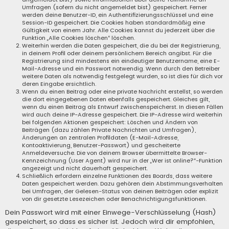
Umfragen (sofern du nicht angemeldet bist) gespeichert. Ferner
werden deine Benutzer-ID, ein Authentifizierungsschlüssel und eine
Session-ID gespeichert. Die Cookies haben standardmäßig eine
Gültigkeit von einem Jahr. Alle Cookies kannst du jederzeit über die
Funktion „Alle Cookies löschen“ löschen.
Weiterhin werden die Daten gespeichert, die du bei der Registrierung,
in deinem Profil oder deinem persönlichem Bereich angibst. Für die
Registrierung sind mindestens ein eindeutiger Benutzername, eine E-
Mail-Adresse und ein Passwort notwendig. Wenn durch den Betreiber
weitere Daten als notwendig festgelegt wurden, so ist dies für dich vor
deren Eingabe ersichtlich.
Wenn du einen Beitrag oder eine private Nachricht erstellst, so werden
die dort eingegebenen Daten ebenfalls gespeichert. Gleiches gilt,
wenn du einen Beitrag als Entwurf zwischenspeicherst. In diesen Fällen
wird auch deine IP-Adresse gespeichert. Die IP-Adresse wird weiterhin
bei folgenden Aktionen gespeichert: Löschen und Ändern von
Beiträgen (dazu zählen Private Nachrichten und Umfragen),
Änderungen an zentralen Profildaten (E-Mail-Adresse,
Kontoaktivierung, Benutzer-Passwort) und gescheiterte
Anmeldeversuche. Die von deinem Browser übermittelte Browser-
Kennzeichnung (User Agent) wird nur in der „Wer ist online?“-Funktion
angezeigt und nicht dauerhaft gespeichert.
Schließlich erfordern einzelne Funktionen des Boards, dass weitere
Daten gespeichert werden. Dazu gehören dein Abstimmungsverhalten
bei Umfragen, der Gelesen-Status von deinen Beiträgen oder explizit
von dir gesetzte Lesezeichen oder Benachrichtigungsfunktionen.
Dein Passwort wird mit einer Einwege-Verschlüsselung (Hash)
gespeichert, so dass es sicher ist. Jedoch wird dir empfohlen,