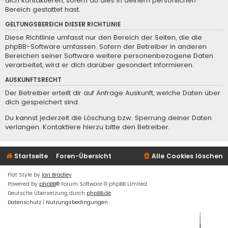
dich kontaktieren, sofern du dies in deinem persönlichen
Bereich gestattet hast.
GELTUNGSBEREICH DIESER RICHTLINIE
Diese Richtlinie umfasst nur den Bereich der Seiten, die die
phpBB-Software umfassen. Sofern der Betreiber in anderen
Bereichen seiner Software weitere personenbezogene Daten
verarbeitet, wird er dich darüber gesondert informieren.
AUSKUNFTSRECHT
Der Betreiber erteilt dir auf Anfrage Auskunft, welche Daten über
dich gespeichert sind.
Du kannst jederzeit die Löschung bzw. Sperrung deiner Daten
verlangen. Kontaktiere hierzu bitte den Betreiber.
Startseite
Foren-Übersicht
Alle Cookies löschen
Flat Style by
Ian Bradley
Powered by
phpBB
® Forum Software © phpBB Limited
Deutsche Übersetzung durch
phpBB.de
Datenschutz
|
Nutzungsbedingungen