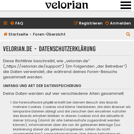
FAQ
Registrieren
Anmelden
S
Startseite
Foren-Übersicht
u
velorian.de - Datenschutzerklärung
c
h
Diese Richtlinie beschreibt, wie „velorian.de“
e
(„https://velorian.de/support“) (im Folgenden „der Betreiber“)
die Daten verwendet, die während deines Foren-Besuchs
gesammelt werden.
UMFANG UND ART DER DATENSPEICHERUNG
Deine Daten werden auf vier verschiedene Arten gesammelt:
Die Forensoftware phpBB erstellt bei deinem Besuch des Boards
mehrere Cookies. Cookies sind kleine Textdateien, die dein Browser als
temporäre Dateien ablegt und die zwischen den einzelnen Aufrufen
des Boards erhalten bleiben. In diesen Cookies sind die aktuelle ID
deiner Sitzung (damit dir alle Seitenaufrufe zugeordnet werden
können), Informationen über die von dir gelesenen Beiträge (zur
Markierung dieser als gelesen/ungelesen; sofern du nicht
angemeldet bist) sowie Informationen über deine Teilnahme an