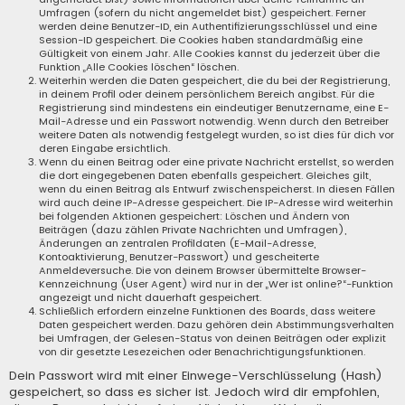
Umfragen (sofern du nicht angemeldet bist) gespeichert. Ferner
werden deine Benutzer-ID, ein Authentifizierungsschlüssel und eine
Session-ID gespeichert. Die Cookies haben standardmäßig eine
Gültigkeit von einem Jahr. Alle Cookies kannst du jederzeit über die
Funktion „Alle Cookies löschen“ löschen.
Weiterhin werden die Daten gespeichert, die du bei der Registrierung,
in deinem Profil oder deinem persönlichem Bereich angibst. Für die
Registrierung sind mindestens ein eindeutiger Benutzername, eine E-
Mail-Adresse und ein Passwort notwendig. Wenn durch den Betreiber
weitere Daten als notwendig festgelegt wurden, so ist dies für dich vor
deren Eingabe ersichtlich.
Wenn du einen Beitrag oder eine private Nachricht erstellst, so werden
die dort eingegebenen Daten ebenfalls gespeichert. Gleiches gilt,
wenn du einen Beitrag als Entwurf zwischenspeicherst. In diesen Fällen
wird auch deine IP-Adresse gespeichert. Die IP-Adresse wird weiterhin
bei folgenden Aktionen gespeichert: Löschen und Ändern von
Beiträgen (dazu zählen Private Nachrichten und Umfragen),
Änderungen an zentralen Profildaten (E-Mail-Adresse,
Kontoaktivierung, Benutzer-Passwort) und gescheiterte
Anmeldeversuche. Die von deinem Browser übermittelte Browser-
Kennzeichnung (User Agent) wird nur in der „Wer ist online?“-Funktion
angezeigt und nicht dauerhaft gespeichert.
Schließlich erfordern einzelne Funktionen des Boards, dass weitere
Daten gespeichert werden. Dazu gehören dein Abstimmungsverhalten
bei Umfragen, der Gelesen-Status von deinen Beiträgen oder explizit
von dir gesetzte Lesezeichen oder Benachrichtigungsfunktionen.
Dein Passwort wird mit einer Einwege-Verschlüsselung (Hash)
gespeichert, so dass es sicher ist. Jedoch wird dir empfohlen,