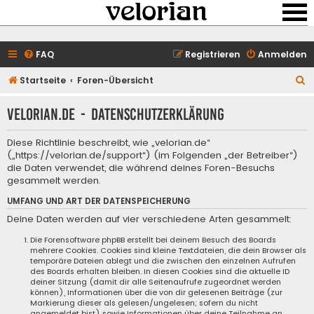
FAQ
Registrieren
Anmelden
S
Startseite
Foren-Übersicht
u
velorian.de - Datenschutzerklärung
c
h
Diese Richtlinie beschreibt, wie „velorian.de“
e
(„https://velorian.de/support“) (im Folgenden „der Betreiber“)
die Daten verwendet, die während deines Foren-Besuchs
gesammelt werden.
UMFANG UND ART DER DATENSPEICHERUNG
Deine Daten werden auf vier verschiedene Arten gesammelt:
Die Forensoftware phpBB erstellt bei deinem Besuch des Boards
mehrere Cookies. Cookies sind kleine Textdateien, die dein Browser als
temporäre Dateien ablegt und die zwischen den einzelnen Aufrufen
des Boards erhalten bleiben. In diesen Cookies sind die aktuelle ID
deiner Sitzung (damit dir alle Seitenaufrufe zugeordnet werden
können), Informationen über die von dir gelesenen Beiträge (zur
Markierung dieser als gelesen/ungelesen; sofern du nicht
angemeldet bist) sowie Informationen über deine Teilnahme an