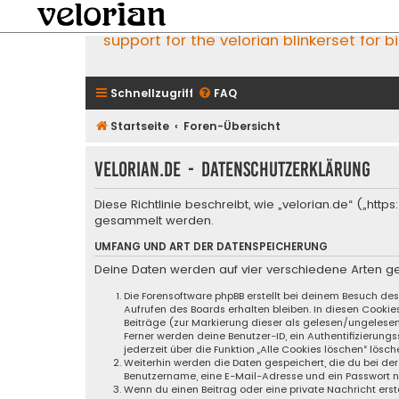
support for the velorian blinkerset for b
Schnellzugriff
FAQ
Startseite
Foren-Übersicht
velorian.de - Datenschutzerklärung
Diese Richtlinie beschreibt, wie „velorian.de“ („h
gesammelt werden.
UMFANG UND ART DER DATENSPEICHERUNG
Deine Daten werden auf vier verschiedene Arten g
Die Forensoftware phpBB erstellt bei deinem Besuch de
Aufrufen des Boards erhalten bleiben. In diesen Cookie
Beiträge (zur Markierung dieser als gelesen/ungelese
Ferner werden deine Benutzer-ID, ein Authentifizierung
jederzeit über die Funktion „Alle Cookies löschen“ lösch
Weiterhin werden die Daten gespeichert, die du bei der
Benutzername, eine E-Mail-Adresse und ein Passwort not
Wenn du einen Beitrag oder eine private Nachricht erste