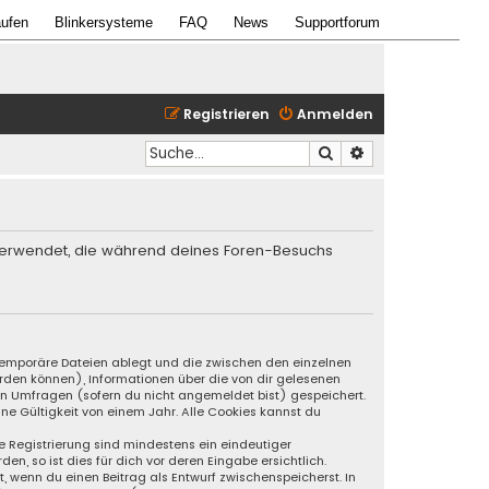
ufen
Blinkersysteme
FAQ
News
Supportforum
Registrieren
Anmelden
Suche
Erweiterte Suche
en verwendet, die während deines Foren-Besuchs
s temporäre Dateien ablegt und die zwischen den einzelnen
werden können), Informationen über die von dir gelesenen
an Umfragen (sofern du nicht angemeldet bist) gespeichert.
ne Gültigkeit von einem Jahr. Alle Cookies kannst du
ie Registrierung sind mindestens ein eindeutiger
, so ist dies für dich vor deren Eingabe ersichtlich.
t, wenn du einen Beitrag als Entwurf zwischenspeicherst. In