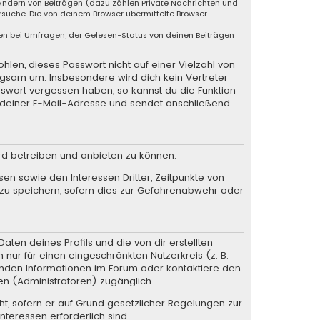
 Ändern von Beiträgen (dazu zählen Private Nachrichten und
suche. Die von deinem Browser übermittelte Browser-
en bei Umfragen, der Gelesen-Status von deinen Beiträgen
hlen, dieses Passwort nicht auf einer Vielzahl von
rgsam um. Insbesondere wird dich kein Vertreter
sswort vergessen haben, so kannst du die Funktion
deiner E-Mail-Adresse und sendet anschließend
rd betreiben und anbieten zu können.
en sowie den Interessen Dritter, Zeitpunkte von
zu speichern, sofern dies zur Gefahrenabwehr oder
ten deines Profils und die von dir erstellten
 nur für einen eingeschränkten Nutzerkreis (z. B.
henden Informationen im Forum oder kontaktiere den
en (Administratoren) zugänglich.
ht, sofern er auf Grund gesetzlicher Regelungen zur
nteressen erforderlich sind.