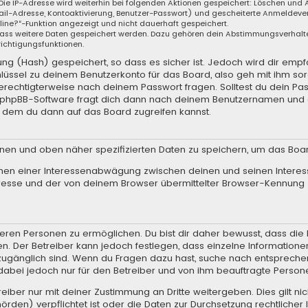
 Die IP-Adresse wird weiterhin bei folgenden Aktionen gespeichert: Löschen und
il-Adresse, Kontoaktivierung, Benutzer-Passwort) und gescheiterte Anmeldever
nline?“-Funktion angezeigt und nicht dauerhaft gespeichert.
, dass weitere Daten gespeichert werden. Dazu gehören dein Abstimmungsverhalt
richtigungsfunktionen.
g (Hash) gespeichert, so dass es sicher ist. Jedoch wird dir empfo
lüssel zu deinem Benutzerkonto für das Board, also geh mit ihm so
 berechtigterweise nach deinem Passwort fragen. Solltest du dein Pa
e phpBB-Software fragt dich dann nach deinem Benutzernamen und 
t dem du dann auf das Board zugreifen kannst.
enen und oben näher spezifizierten Daten zu speichern, um das Boa
hmen einer Interessenabwägung zwischen deinen und seinen Interess
resse und der von deinem Browser übermittelter Browser-Kennung 
ren Personen zu ermöglichen. Du bist dir daher bewusst, dass die Da
en. Der Betreiber kann jedoch festlegen, dass einzelne Informationen
.) zugänglich sind. Wenn du Fragen dazu hast, suche nach entsprec
t dabei jedoch nur für den Betreiber und von ihm beauftragte Person
iber nur mit deiner Zustimmung an Dritte weitergeben. Dies gilt nic
rden) verpflichtet ist oder die Daten zur Durchsetzung rechtlicher I