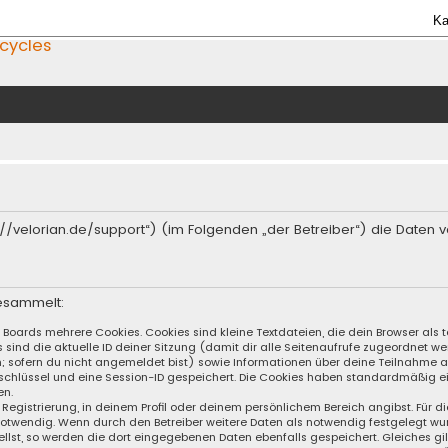
Ka
icycles
ttps://velorian.de/support“) (im Folgenden „der Betreiber“) die Dat
esammelt:
s Boards mehrere Cookies. Cookies sind kleine Textdateien, die dein Browser al
s sind die aktuelle ID deiner Sitzung (damit dir alle Seitenaufrufe zugeordnet 
n; sofern du nicht angemeldet bist) sowie Informationen über deine Teilnahme 
sschlüssel und eine Session-ID gespeichert. Die Cookies haben standardmäßig ei
en.
 Registrierung, in deinem Profil oder deinem persönlichem Bereich angibst. Für d
wendig. Wenn durch den Betreiber weitere Daten als notwendig festgelegt wurden
llst, so werden die dort eingegebenen Daten ebenfalls gespeichert. Gleiches gil