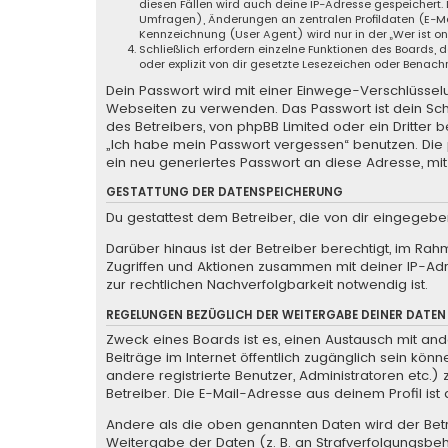
diesen Fällen wird auch deine IP-Adresse gespeichert.
Umfragen), Änderungen an zentralen Profildaten (E-Ma
Kennzeichnung (User Agent) wird nur in der „Wer ist o
Schließlich erfordern einzelne Funktionen des Boards
oder explizit von dir gesetzte Lesezeichen oder Benach
Dein Passwort wird mit einer Einwege-Verschlüsselun
Webseiten zu verwenden. Das Passwort ist dein Sch
des Betreibers, von phpBB Limited oder ein Dritter
„Ich habe mein Passwort vergessen“ benutzen. Di
ein neu generiertes Passwort an diese Adresse, mi
GESTATTUNG DER DATENSPEICHERUNG
Du gestattest dem Betreiber, die von dir eingegeb
Darüber hinaus ist der Betreiber berechtigt, im Ra
Zugriffen und Aktionen zusammen mit deiner IP-Ad
zur rechtlichen Nachverfolgbarkeit notwendig ist.
REGELUNGEN BEZÜGLICH DER WEITERGABE DEINER DATEN
Zweck eines Boards ist es, einen Austausch mit ande
Beiträge im Internet öffentlich zugänglich sein könn
andere registrierte Benutzer, Administratoren etc
Betreiber. Die E-Mail-Adresse aus deinem Profil is
Andere als die oben genannten Daten wird der Betre
Weitergabe der Daten (z. B. an Strafverfolgungsbehö