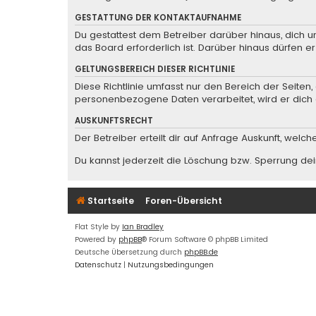
GESTATTUNG DER KONTAKTAUFNAHME
Du gestattest dem Betreiber darüber hinaus, dich u
das Board erforderlich ist. Darüber hinaus dürfen e
GELTUNGSBEREICH DIESER RICHTLINIE
Diese Richtlinie umfasst nur den Bereich der Seite
personenbezogene Daten verarbeitet, wird er dich 
AUSKUNFTSRECHT
Der Betreiber erteilt dir auf Anfrage Auskunft, welc
Du kannst jederzeit die Löschung bzw. Sperrung dein
Startseite
Foren-Übersicht
Flat Style by
Ian Bradley
Powered by
phpBB
® Forum Software © phpBB Limited
Deutsche Übersetzung durch
phpBB.de
Datenschutz
|
Nutzungsbedingungen