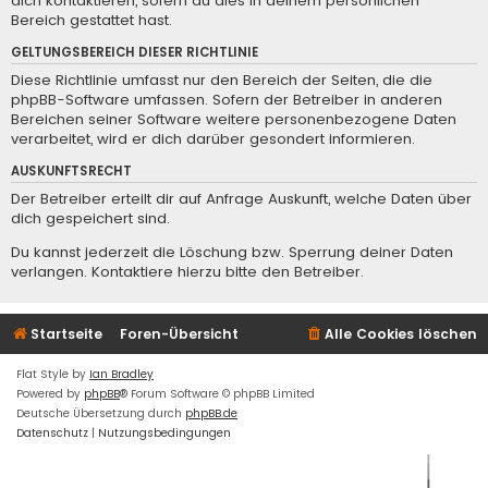
dich kontaktieren, sofern du dies in deinem persönlichen
Bereich gestattet hast.
GELTUNGSBEREICH DIESER RICHTLINIE
Diese Richtlinie umfasst nur den Bereich der Seiten, die die
phpBB-Software umfassen. Sofern der Betreiber in anderen
Bereichen seiner Software weitere personenbezogene Daten
verarbeitet, wird er dich darüber gesondert informieren.
AUSKUNFTSRECHT
Der Betreiber erteilt dir auf Anfrage Auskunft, welche Daten über
dich gespeichert sind.
Du kannst jederzeit die Löschung bzw. Sperrung deiner Daten
verlangen. Kontaktiere hierzu bitte den Betreiber.
Startseite
Foren-Übersicht
Alle Cookies löschen
Flat Style by
Ian Bradley
Powered by
phpBB
® Forum Software © phpBB Limited
Deutsche Übersetzung durch
phpBB.de
Datenschutz
|
Nutzungsbedingungen