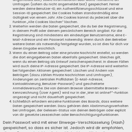
Umfragen (sofern du nicht angemeldet bist) gespeichert. Ferner
werden deine Benutzer-ID, ein Authentifizierungsschlüssel und eine
Session-ID gespeichert. Die Cookies haben standardmäßig eine
Gültigkeit von einem Jahr. Alle Cookies kannst du jederzeit über die
Funktion „Alle Cookies löschen“ löschen.
Weiterhin werden die Daten gespeichert, die du bei der Registrierung,
in deinem Profil oder deinem persönlichem Bereich angibst. Für die
Registrierung sind mindestens ein eindeutiger Benutzername, eine E-
Mail-Adresse und ein Passwort notwendig. Wenn durch den Betreiber
weitere Daten als notwendig festgelegt wurden, so ist dies für dich vor
deren Eingabe ersichtlich.
Wenn du einen Beitrag oder eine private Nachricht erstellst, so werden
die dort eingegebenen Daten ebenfalls gespeichert. Gleiches gilt,
wenn du einen Beitrag als Entwurf zwischenspeicherst. In diesen Fällen
wird auch deine IP-Adresse gespeichert. Die IP-Adresse wird weiterhin
bei folgenden Aktionen gespeichert: Löschen und Ändern von
Beiträgen (dazu zählen Private Nachrichten und Umfragen),
Änderungen an zentralen Profildaten (E-Mail-Adresse,
Kontoaktivierung, Benutzer-Passwort) und gescheiterte
Anmeldeversuche. Die von deinem Browser übermittelte Browser-
Kennzeichnung (User Agent) wird nur in der „Wer ist online?“-Funktion
angezeigt und nicht dauerhaft gespeichert.
Schließlich erfordern einzelne Funktionen des Boards, dass weitere
Daten gespeichert werden. Dazu gehören dein Abstimmungsverhalten
bei Umfragen, der Gelesen-Status von deinen Beiträgen oder explizit
von dir gesetzte Lesezeichen oder Benachrichtigungsfunktionen.
Dein Passwort wird mit einer Einwege-Verschlüsselung (Hash)
gespeichert, so dass es sicher ist. Jedoch wird dir empfohlen,