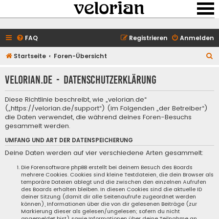
FAQ
Registrieren
Anmelden
S
Startseite
Foren-Übersicht
u
velorian.de - Datenschutzerklärung
c
h
Diese Richtlinie beschreibt, wie „velorian.de“
e
(„https://velorian.de/support“) (im Folgenden „der Betreiber“)
die Daten verwendet, die während deines Foren-Besuchs
gesammelt werden.
UMFANG UND ART DER DATENSPEICHERUNG
Deine Daten werden auf vier verschiedene Arten gesammelt:
Die Forensoftware phpBB erstellt bei deinem Besuch des Boards
mehrere Cookies. Cookies sind kleine Textdateien, die dein Browser als
temporäre Dateien ablegt und die zwischen den einzelnen Aufrufen
des Boards erhalten bleiben. In diesen Cookies sind die aktuelle ID
deiner Sitzung (damit dir alle Seitenaufrufe zugeordnet werden
können), Informationen über die von dir gelesenen Beiträge (zur
Markierung dieser als gelesen/ungelesen; sofern du nicht
angemeldet bist) sowie Informationen über deine Teilnahme an