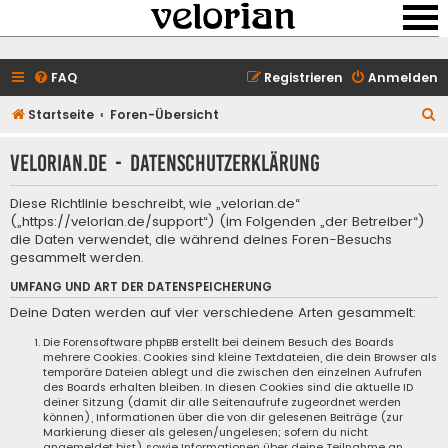
FAQ
Registrieren
Anmelden
S
Startseite
Foren-Übersicht
u
velorian.de - Datenschutzerklärung
c
h
Diese Richtlinie beschreibt, wie „velorian.de“
e
(„https://velorian.de/support“) (im Folgenden „der Betreiber“)
die Daten verwendet, die während deines Foren-Besuchs
gesammelt werden.
UMFANG UND ART DER DATENSPEICHERUNG
Deine Daten werden auf vier verschiedene Arten gesammelt:
Die Forensoftware phpBB erstellt bei deinem Besuch des Boards
mehrere Cookies. Cookies sind kleine Textdateien, die dein Browser als
temporäre Dateien ablegt und die zwischen den einzelnen Aufrufen
des Boards erhalten bleiben. In diesen Cookies sind die aktuelle ID
deiner Sitzung (damit dir alle Seitenaufrufe zugeordnet werden
können), Informationen über die von dir gelesenen Beiträge (zur
Markierung dieser als gelesen/ungelesen; sofern du nicht
angemeldet bist) sowie Informationen über deine Teilnahme an