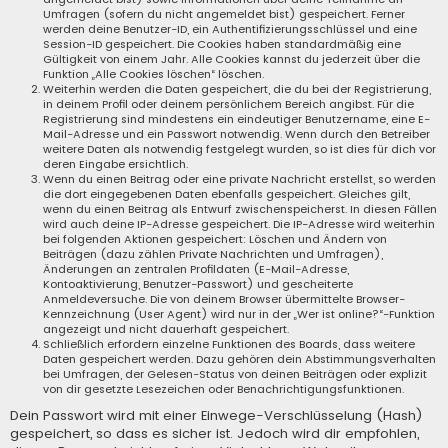
Umfragen (sofern du nicht angemeldet bist) gespeichert. Ferner
werden deine Benutzer-ID, ein Authentifizierungsschlüssel und eine
Session-ID gespeichert. Die Cookies haben standardmäßig eine
Gültigkeit von einem Jahr. Alle Cookies kannst du jederzeit über die
Funktion „Alle Cookies löschen“ löschen.
Weiterhin werden die Daten gespeichert, die du bei der Registrierung,
in deinem Profil oder deinem persönlichem Bereich angibst. Für die
Registrierung sind mindestens ein eindeutiger Benutzername, eine E-
Mail-Adresse und ein Passwort notwendig. Wenn durch den Betreiber
weitere Daten als notwendig festgelegt wurden, so ist dies für dich vor
deren Eingabe ersichtlich.
Wenn du einen Beitrag oder eine private Nachricht erstellst, so werden
die dort eingegebenen Daten ebenfalls gespeichert. Gleiches gilt,
wenn du einen Beitrag als Entwurf zwischenspeicherst. In diesen Fällen
wird auch deine IP-Adresse gespeichert. Die IP-Adresse wird weiterhin
bei folgenden Aktionen gespeichert: Löschen und Ändern von
Beiträgen (dazu zählen Private Nachrichten und Umfragen),
Änderungen an zentralen Profildaten (E-Mail-Adresse,
Kontoaktivierung, Benutzer-Passwort) und gescheiterte
Anmeldeversuche. Die von deinem Browser übermittelte Browser-
Kennzeichnung (User Agent) wird nur in der „Wer ist online?“-Funktion
angezeigt und nicht dauerhaft gespeichert.
Schließlich erfordern einzelne Funktionen des Boards, dass weitere
Daten gespeichert werden. Dazu gehören dein Abstimmungsverhalten
bei Umfragen, der Gelesen-Status von deinen Beiträgen oder explizit
von dir gesetzte Lesezeichen oder Benachrichtigungsfunktionen.
Dein Passwort wird mit einer Einwege-Verschlüsselung (Hash)
gespeichert, so dass es sicher ist. Jedoch wird dir empfohlen,