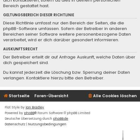
dich kontaktieren, sofern du dies in deinem persönlichen
Bereich gestattet hast.
GELTUNGSBEREICH DIESER RICHTLINIE
Diese Richtlinie umfasst nur den Bereich der Seiten, die die
phpBB-Software umfassen. Sofern der Betreiber in anderen
Bereichen seiner Software weitere personenbezogene Daten
verarbeitet, wird er dich darüber gesondert informieren.
AUSKUNFTSRECHT
Der Betreiber erteilt dir auf Anfrage Auskunft, welche Daten über
dich gespeichert sind.
Du kannst jederzeit die Löschung bzw. Sperrung deiner Daten
verlangen. Kontaktiere hierzu bitte den Betreiber.
Startseite
Foren-Übersicht
Alle Cookies löschen
Flat Style by
Ian Bradley
Powered by
phpBB
® Forum Software © phpBB Limited
Deutsche Übersetzung durch
phpBB.de
Datenschutz
|
Nutzungsbedingungen