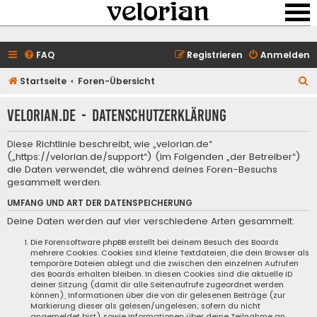
FAQ
Registrieren
Anmelden
S
Startseite
Foren-Übersicht
u
velorian.de - Datenschutzerklärung
c
h
Diese Richtlinie beschreibt, wie „velorian.de“
e
(„https://velorian.de/support“) (im Folgenden „der Betreiber“)
die Daten verwendet, die während deines Foren-Besuchs
gesammelt werden.
UMFANG UND ART DER DATENSPEICHERUNG
Deine Daten werden auf vier verschiedene Arten gesammelt:
Die Forensoftware phpBB erstellt bei deinem Besuch des Boards
mehrere Cookies. Cookies sind kleine Textdateien, die dein Browser als
temporäre Dateien ablegt und die zwischen den einzelnen Aufrufen
des Boards erhalten bleiben. In diesen Cookies sind die aktuelle ID
deiner Sitzung (damit dir alle Seitenaufrufe zugeordnet werden
können), Informationen über die von dir gelesenen Beiträge (zur
Markierung dieser als gelesen/ungelesen; sofern du nicht
angemeldet bist) sowie Informationen über deine Teilnahme an