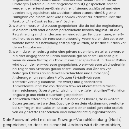
Umfragen (sofern du nicht angemeldet bist) gespeichert. Ferner
werden deine Benutzer-ID, ein Authentifizierungsschlüssel und eine
Session-ID gespeichert. Die Cookies haben standardmäßig eine
Gültigkeit von einem Jahr. Alle Cookies kannst du jederzeit über die
Funktion „Alle Cookies löschen“ löschen.
Weiterhin werden die Daten gespeichert, die du bei der Registrierung,
in deinem Profil oder deinem persönlichem Bereich angibst. Für die
Registrierung sind mindestens ein eindeutiger Benutzername, eine E-
Mail-Adresse und ein Passwort notwendig. Wenn durch den Betreiber
weitere Daten als notwendig festgelegt wurden, so ist dies für dich vor
deren Eingabe ersichtlich.
Wenn du einen Beitrag oder eine private Nachricht erstellst, so werden
die dort eingegebenen Daten ebenfalls gespeichert. Gleiches gilt,
wenn du einen Beitrag als Entwurf zwischenspeicherst. In diesen Fällen
wird auch deine IP-Adresse gespeichert. Die IP-Adresse wird weiterhin
bei folgenden Aktionen gespeichert: Löschen und Ändern von
Beiträgen (dazu zählen Private Nachrichten und Umfragen),
Änderungen an zentralen Profildaten (E-Mail-Adresse,
Kontoaktivierung, Benutzer-Passwort) und gescheiterte
Anmeldeversuche. Die von deinem Browser übermittelte Browser-
Kennzeichnung (User Agent) wird nur in der „Wer ist online?“-Funktion
angezeigt und nicht dauerhaft gespeichert.
Schließlich erfordern einzelne Funktionen des Boards, dass weitere
Daten gespeichert werden. Dazu gehören dein Abstimmungsverhalten
bei Umfragen, der Gelesen-Status von deinen Beiträgen oder explizit
von dir gesetzte Lesezeichen oder Benachrichtigungsfunktionen.
Dein Passwort wird mit einer Einwege-Verschlüsselung (Hash)
gespeichert, so dass es sicher ist. Jedoch wird dir empfohlen,