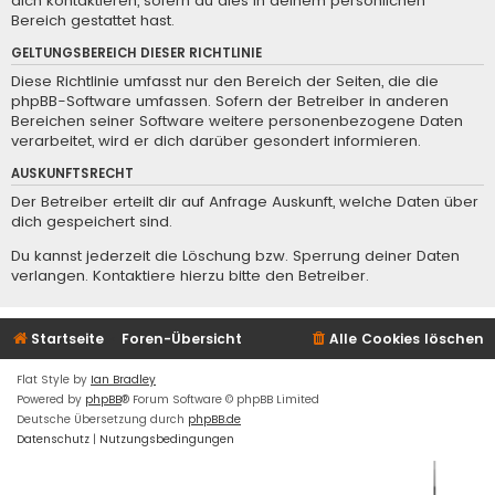
dich kontaktieren, sofern du dies in deinem persönlichen
Bereich gestattet hast.
GELTUNGSBEREICH DIESER RICHTLINIE
Diese Richtlinie umfasst nur den Bereich der Seiten, die die
phpBB-Software umfassen. Sofern der Betreiber in anderen
Bereichen seiner Software weitere personenbezogene Daten
verarbeitet, wird er dich darüber gesondert informieren.
AUSKUNFTSRECHT
Der Betreiber erteilt dir auf Anfrage Auskunft, welche Daten über
dich gespeichert sind.
Du kannst jederzeit die Löschung bzw. Sperrung deiner Daten
verlangen. Kontaktiere hierzu bitte den Betreiber.
Startseite
Foren-Übersicht
Alle Cookies löschen
Flat Style by
Ian Bradley
Powered by
phpBB
® Forum Software © phpBB Limited
Deutsche Übersetzung durch
phpBB.de
Datenschutz
|
Nutzungsbedingungen