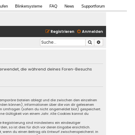
ufen
Blinkersysteme
FAQ
News
Supportforum
Registrieren
Anmelden
Suche
Erweiterte Suche
en verwendet, die während deines Foren-Besuchs
s temporäre Dateien ablegt und die zwischen den einzelnen
werden können), Informationen über die von dir gelesenen
an Umfragen (sofern du nicht angemeldet bist) gespeichert.
ne Gültigkeit von einem Jahr. Alle Cookies kannst du
ie Registrierung sind mindestens ein eindeutiger
, so ist dies für dich vor deren Eingabe ersichtlich.
t, wenn du einen Beitrag als Entwurf zwischenspeicherst. In