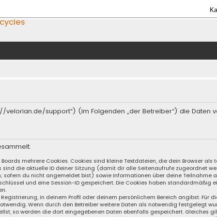
Ka
icycles
ttps://velorian.de/support“) (im Folgenden „der Betreiber“) die Dat
esammelt:
s Boards mehrere Cookies. Cookies sind kleine Textdateien, die dein Browser al
s sind die aktuelle ID deiner Sitzung (damit dir alle Seitenaufrufe zugeordnet 
n; sofern du nicht angemeldet bist) sowie Informationen über deine Teilnahme 
sschlüssel und eine Session-ID gespeichert. Die Cookies haben standardmäßig ei
en.
 Registrierung, in deinem Profil oder deinem persönlichem Bereich angibst. Für d
wendig. Wenn durch den Betreiber weitere Daten als notwendig festgelegt wurden
llst, so werden die dort eingegebenen Daten ebenfalls gespeichert. Gleiches gil