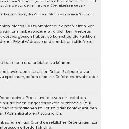
 Ändern von Beiträgen (dazu zählen Private Nachrichten und
suche. Die von deinem Browser übermittelte Browser-
en bei Umfragen, der Gelesen-Status von deinen Beiträgen
hlen, dieses Passwort nicht auf einer Vielzahl von
rgsam um. Insbesondere wird dich kein Vertreter
sswort vergessen haben, so kannst du die Funktion
deiner E-Mail-Adresse und sendet anschließend
rd betreiben und anbieten zu können.
en sowie den Interessen Dritter, Zeitpunkte von
zu speichern, sofern dies zur Gefahrenabwehr oder
ten deines Profils und die von dir erstellten
 nur für einen eingeschränkten Nutzerkreis (z. B.
henden Informationen im Forum oder kontaktiere den
en (Administratoren) zugänglich.
ht, sofern er auf Grund gesetzlicher Regelungen zur
nteressen erforderlich sind.