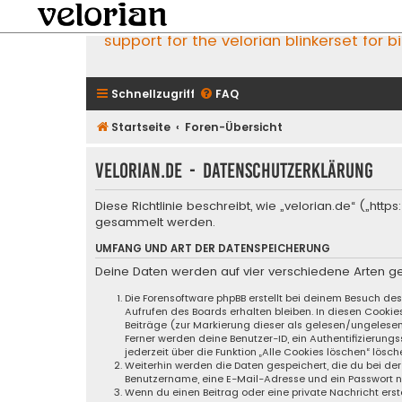
support for the velorian blinkerset for b
Schnellzugriff
FAQ
Startseite
Foren-Übersicht
velorian.de - Datenschutzerklärung
Diese Richtlinie beschreibt, wie „velorian.de“ („h
gesammelt werden.
UMFANG UND ART DER DATENSPEICHERUNG
Deine Daten werden auf vier verschiedene Arten g
Die Forensoftware phpBB erstellt bei deinem Besuch de
Aufrufen des Boards erhalten bleiben. In diesen Cookie
Beiträge (zur Markierung dieser als gelesen/ungelese
Ferner werden deine Benutzer-ID, ein Authentifizierung
jederzeit über die Funktion „Alle Cookies löschen“ lösch
Weiterhin werden die Daten gespeichert, die du bei der
Benutzername, eine E-Mail-Adresse und ein Passwort not
Wenn du einen Beitrag oder eine private Nachricht erste