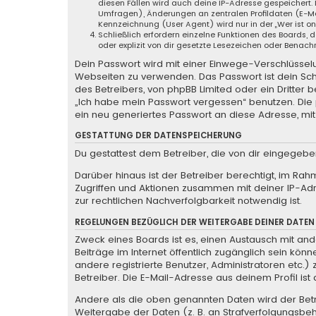
diesen Fällen wird auch deine IP-Adresse gespeichert.
Umfragen), Änderungen an zentralen Profildaten (E-Ma
Kennzeichnung (User Agent) wird nur in der „Wer ist o
Schließlich erfordern einzelne Funktionen des Boards
oder explizit von dir gesetzte Lesezeichen oder Benach
Dein Passwort wird mit einer Einwege-Verschlüsselun
Webseiten zu verwenden. Das Passwort ist dein Sch
des Betreibers, von phpBB Limited oder ein Dritter
„Ich habe mein Passwort vergessen“ benutzen. Di
ein neu generiertes Passwort an diese Adresse, mi
GESTATTUNG DER DATENSPEICHERUNG
Du gestattest dem Betreiber, die von dir eingegeb
Darüber hinaus ist der Betreiber berechtigt, im Ra
Zugriffen und Aktionen zusammen mit deiner IP-Ad
zur rechtlichen Nachverfolgbarkeit notwendig ist.
REGELUNGEN BEZÜGLICH DER WEITERGABE DEINER DATEN
Zweck eines Boards ist es, einen Austausch mit ande
Beiträge im Internet öffentlich zugänglich sein könn
andere registrierte Benutzer, Administratoren etc
Betreiber. Die E-Mail-Adresse aus deinem Profil is
Andere als die oben genannten Daten wird der Betre
Weitergabe der Daten (z. B. an Strafverfolgungsbehö