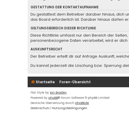
GESTATTUNG DER KONTAKTAUFNAHME
Du gestattest dem Betreiber darüber hinaus, dich u
das Board erforderlich ist. Darüber hinaus dürfen e
GELTUNGSBEREICH DIESER RICHTLINIE
Diese Richtlinie umfasst nur den Bereich der Seite
personenbezogene Daten verarbeitet, wird er dich 
AUSKUNFTSRECHT
Der Betreiber erteilt dir auf Anfrage Auskunft, welc
Du kannst jederzeit die Löschung bzw. Sperrung dein
Startseite
Foren-Übersicht
Flat Style by
Ian Bradley
Powered by
phpBB
® Forum Software © phpBB Limited
Deutsche Übersetzung durch
phpBB.de
Datenschutz
|
Nutzungsbedingungen