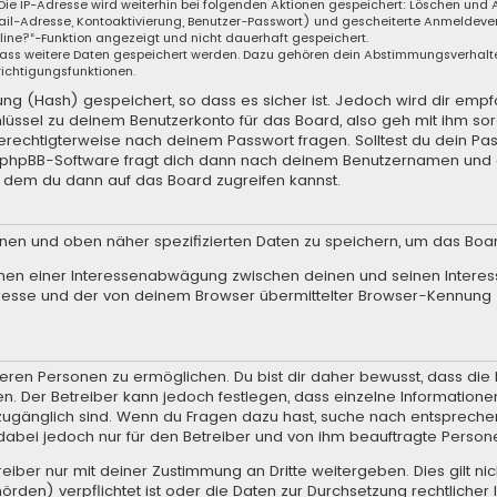
 Die IP-Adresse wird weiterhin bei folgenden Aktionen gespeichert: Löschen und
il-Adresse, Kontoaktivierung, Benutzer-Passwort) und gescheiterte Anmeldever
nline?“-Funktion angezeigt und nicht dauerhaft gespeichert.
, dass weitere Daten gespeichert werden. Dazu gehören dein Abstimmungsverhalt
richtigungsfunktionen.
g (Hash) gespeichert, so dass es sicher ist. Jedoch wird dir empfo
lüssel zu deinem Benutzerkonto für das Board, also geh mit ihm so
 berechtigterweise nach deinem Passwort fragen. Solltest du dein Pa
e phpBB-Software fragt dich dann nach deinem Benutzernamen und 
t dem du dann auf das Board zugreifen kannst.
enen und oben näher spezifizierten Daten zu speichern, um das Boa
hmen einer Interessenabwägung zwischen deinen und seinen Interess
resse und der von deinem Browser übermittelter Browser-Kennung 
ren Personen zu ermöglichen. Du bist dir daher bewusst, dass die Da
en. Der Betreiber kann jedoch festlegen, dass einzelne Informationen
.) zugänglich sind. Wenn du Fragen dazu hast, suche nach entsprec
t dabei jedoch nur für den Betreiber und von ihm beauftragte Person
iber nur mit deiner Zustimmung an Dritte weitergeben. Dies gilt nic
rden) verpflichtet ist oder die Daten zur Durchsetzung rechtlicher I