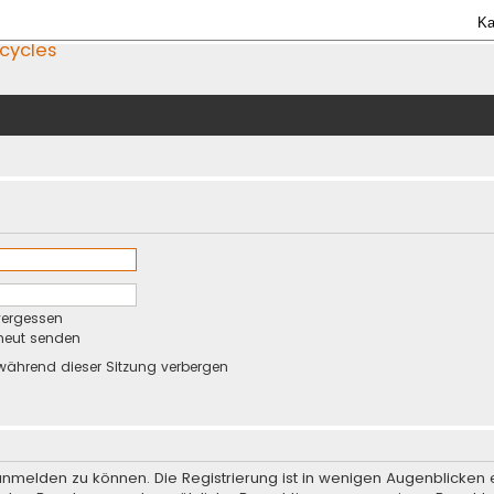
Ka
icycles
vergessen
rneut senden
während dieser Sitzung verbergen
anmelden zu können. Die Registrierung ist in wenigen Augenblicken e