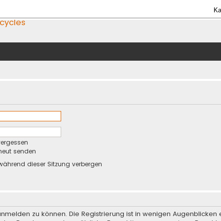
Ka
icycles
vergessen
rneut senden
während dieser Sitzung verbergen
anmelden zu können. Die Registrierung ist in wenigen Augenblicken e