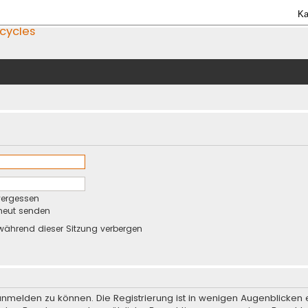
Ka
icycles
vergessen
rneut senden
während dieser Sitzung verbergen
anmelden zu können. Die Registrierung ist in wenigen Augenblicken e