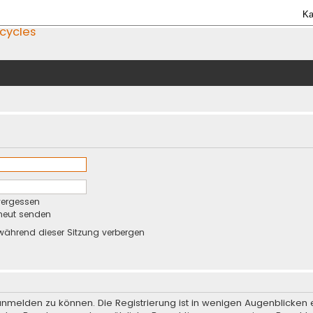
Ka
icycles
vergessen
rneut senden
während dieser Sitzung verbergen
anmelden zu können. Die Registrierung ist in wenigen Augenblicken e