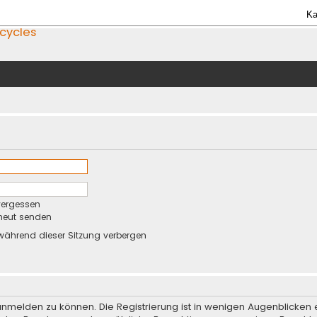
Ka
icycles
vergessen
rneut senden
während dieser Sitzung verbergen
anmelden zu können. Die Registrierung ist in wenigen Augenblicken e