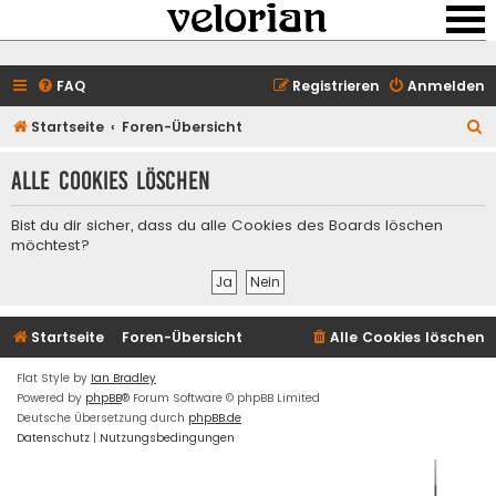
FAQ
Registrieren
Anmelden
S
Startseite
Foren-Übersicht
u
Alle Cookies löschen
c
h
Bist du dir sicher, dass du alle Cookies des Boards löschen
e
möchtest?
Startseite
Foren-Übersicht
Alle Cookies löschen
Flat Style by
Ian Bradley
Powered by
phpBB
® Forum Software © phpBB Limited
Deutsche Übersetzung durch
phpBB.de
Datenschutz
|
Nutzungsbedingungen