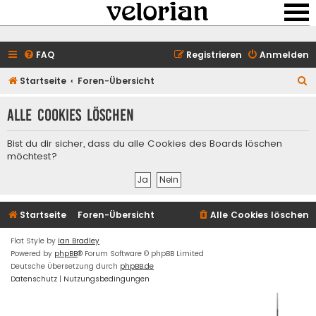
FAQ
Registrieren
Anmelden
S
Startseite
Foren-Übersicht
u
Alle Cookies löschen
c
h
Bist du dir sicher, dass du alle Cookies des Boards löschen
e
möchtest?
Startseite
Foren-Übersicht
Alle Cookies löschen
Flat Style by
Ian Bradley
Powered by
phpBB
® Forum Software © phpBB Limited
Deutsche Übersetzung durch
phpBB.de
Datenschutz
|
Nutzungsbedingungen