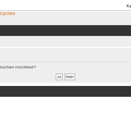
Ka
icycles
s löschen möchtest?