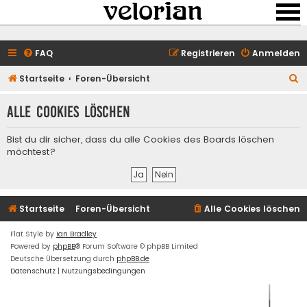
FAQ
Registrieren
Anmelden
S
Startseite
Foren-Übersicht
u
Alle Cookies löschen
c
h
Bist du dir sicher, dass du alle Cookies des Boards löschen
e
möchtest?
Startseite
Foren-Übersicht
Alle Cookies löschen
Flat Style by
Ian Bradley
Powered by
phpBB
® Forum Software © phpBB Limited
Deutsche Übersetzung durch
phpBB.de
Datenschutz
|
Nutzungsbedingungen