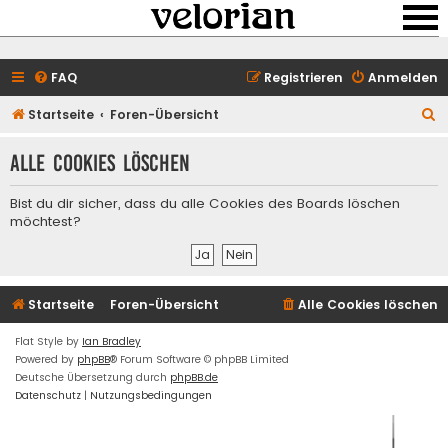
FAQ
Registrieren
Anmelden
S
Startseite
Foren-Übersicht
u
Alle Cookies löschen
c
h
Bist du dir sicher, dass du alle Cookies des Boards löschen
e
möchtest?
Startseite
Foren-Übersicht
Alle Cookies löschen
Flat Style by
Ian Bradley
Powered by
phpBB
® Forum Software © phpBB Limited
Deutsche Übersetzung durch
phpBB.de
Datenschutz
|
Nutzungsbedingungen