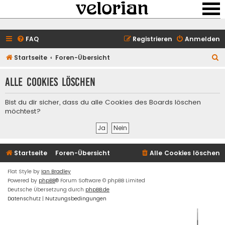
FAQ
Registrieren
Anmelden
S
Startseite
Foren-Übersicht
u
Alle Cookies löschen
c
h
Bist du dir sicher, dass du alle Cookies des Boards löschen
e
möchtest?
Startseite
Foren-Übersicht
Alle Cookies löschen
Flat Style by
Ian Bradley
Powered by
phpBB
® Forum Software © phpBB Limited
Deutsche Übersetzung durch
phpBB.de
Datenschutz
|
Nutzungsbedingungen