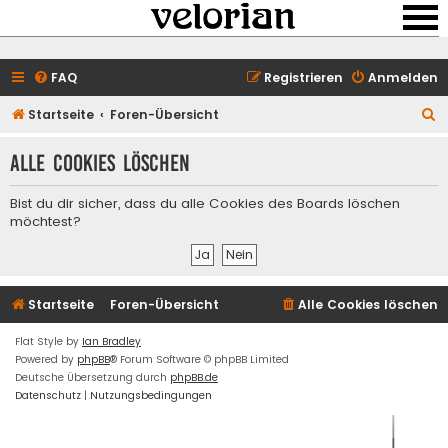
FAQ
Registrieren
Anmelden
S
Startseite
Foren-Übersicht
u
Alle Cookies löschen
c
h
Bist du dir sicher, dass du alle Cookies des Boards löschen
e
möchtest?
Startseite
Foren-Übersicht
Alle Cookies löschen
Flat Style by
Ian Bradley
Powered by
phpBB
® Forum Software © phpBB Limited
Deutsche Übersetzung durch
phpBB.de
Datenschutz
|
Nutzungsbedingungen