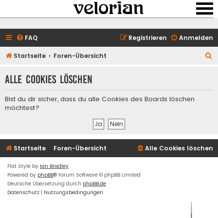
FAQ
Registrieren
Anmelden
S
Startseite
Foren-Übersicht
u
Alle Cookies löschen
c
h
Bist du dir sicher, dass du alle Cookies des Boards löschen
e
möchtest?
Startseite
Foren-Übersicht
Alle Cookies löschen
Flat Style by
Ian Bradley
Powered by
phpBB
® Forum Software © phpBB Limited
Deutsche Übersetzung durch
phpBB.de
Datenschutz
|
Nutzungsbedingungen