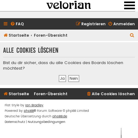
FAQ
Registrieren
Anmelden
S
Startseite
Foren-Übersicht
u
Alle Cookies löschen
c
h
Bist du dir sicher, dass du alle Cookies des Boards löschen
e
möchtest?
Startseite
Foren-Übersicht
Alle Cookies löschen
Flat Style by
Ian Bradley
Powered by
phpBB
® Forum Software © phpBB Limited
Deutsche Übersetzung durch
phpBB.de
Datenschutz
|
Nutzungsbedingungen