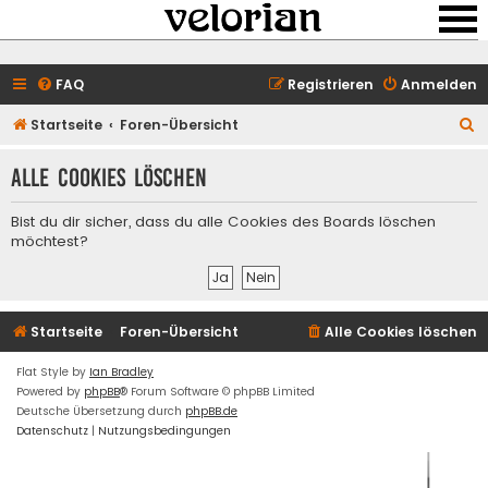
FAQ
Registrieren
Anmelden
S
Startseite
Foren-Übersicht
u
Alle Cookies löschen
c
h
Bist du dir sicher, dass du alle Cookies des Boards löschen
e
möchtest?
Startseite
Foren-Übersicht
Alle Cookies löschen
Flat Style by
Ian Bradley
Powered by
phpBB
® Forum Software © phpBB Limited
Deutsche Übersetzung durch
phpBB.de
Datenschutz
|
Nutzungsbedingungen