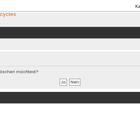
Ka
icycles
s löschen möchtest?