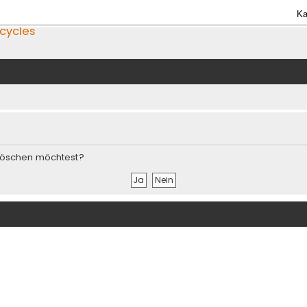
Ka
icycles
s löschen möchtest?