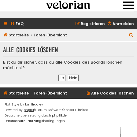
FAQ
Registrieren
Anmelden
S
Startseite
Foren-Übersicht
u
Alle Cookies löschen
c
h
Bist du dir sicher, dass du alle Cookies des Boards löschen
e
möchtest?
Startseite
Foren-Übersicht
Alle Cookies löschen
Flat Style by
Ian Bradley
Powered by
phpBB
® Forum Software © phpBB Limited
Deutsche Übersetzung durch
phpBB.de
Datenschutz
|
Nutzungsbedingungen