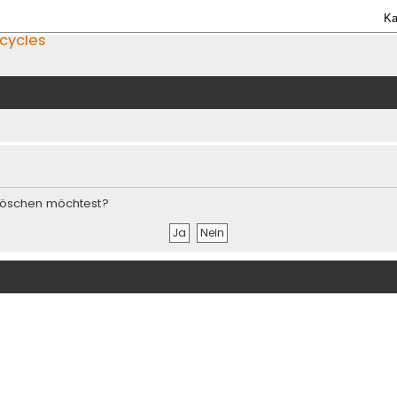
Ka
icycles
s löschen möchtest?