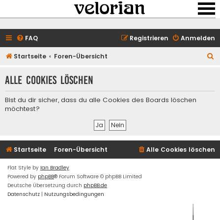
FAQ
Registrieren
Anmelden
S
Startseite
Foren-Übersicht
u
Alle Cookies löschen
c
h
Bist du dir sicher, dass du alle Cookies des Boards löschen
e
möchtest?
Startseite
Foren-Übersicht
Alle Cookies löschen
Flat Style by
Ian Bradley
Powered by
phpBB
® Forum Software © phpBB Limited
Deutsche Übersetzung durch
phpBB.de
Datenschutz
|
Nutzungsbedingungen