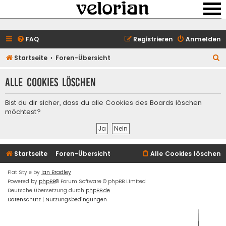
FAQ
Registrieren
Anmelden
S
Startseite
Foren-Übersicht
u
Alle Cookies löschen
c
h
Bist du dir sicher, dass du alle Cookies des Boards löschen
e
möchtest?
Startseite
Foren-Übersicht
Alle Cookies löschen
Flat Style by
Ian Bradley
Powered by
phpBB
® Forum Software © phpBB Limited
Deutsche Übersetzung durch
phpBB.de
Datenschutz
|
Nutzungsbedingungen