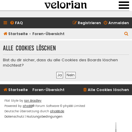
FAQ
Registrieren
Anmelden
S
Startseite
Foren-Übersicht
u
Alle Cookies löschen
c
h
Bist du dir sicher, dass du alle Cookies des Boards löschen
e
möchtest?
Startseite
Foren-Übersicht
Alle Cookies löschen
Flat Style by
Ian Bradley
Powered by
phpBB
® Forum Software © phpBB Limited
Deutsche Übersetzung durch
phpBB.de
Datenschutz
|
Nutzungsbedingungen