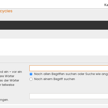
Ka
icycles
nd ein
-
vor ein
Nach allen Begriffen suchen oder Suche wie an
re Wörter
Nach einem Begriff suchen
es der Wörter
 teilweise
ungen.