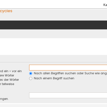
Ka
icycles
nd ein
-
vor ein
Nach allen Begriffen suchen oder Suche wie an
re Wörter
Nach einem Begriff suchen
es der Wörter
 teilweise
ungen.