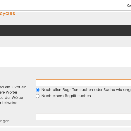
Ka
icycles
nd ein
-
vor ein
Nach allen Begriffen suchen oder Suche wie an
re Wörter
Nach einem Begriff suchen
es der Wörter
 teilweise
ungen.